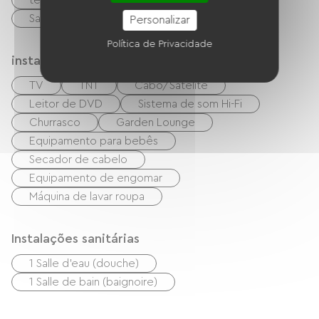
terraço
terreno privado fechado
Sala de estar/Sala de TV
Personalizar
Política de Privacidade
instalações
TV
TNT
Cabo/Satélite
Leitor de DVD
Sistema de som Hi-Fi
Churrasco
Garden Lounge
Equipamento para bebês
Secador de cabelo
Equipamento de engomar
Máquina de lavar roupa
Instalações sanitárias
1 Salle d'eau (douche)
1 Salle de bain (baignoire)