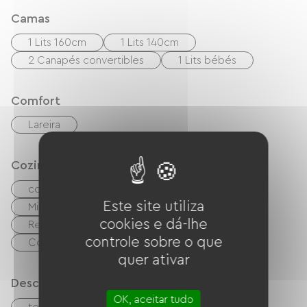
Talbert, l’île de Bréhat, la côte de granit rose, le
Camas
circuit des ajoncs, le site du gouffre.
1 Lits 160cm
1 Lits 140cm
2 Canapés convertibles
1 Lits bébés
Comfort
Lareira
Cozinha
cozinha independente
cuisinière
Este site utiliza
Micro-ondas
Quatro
Exaustor
cookies e dá-lhe
Refrigerador
Lave-vaisselle
controle sobre o que
Congélateur
quer ativar
Descrição
OK, aceitar tudo