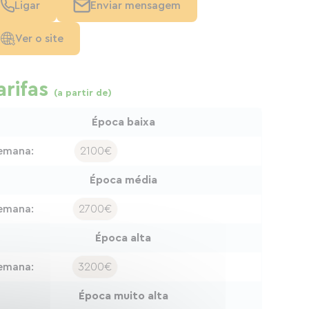
Ligar
Enviar mensagem
Ver o site
arifas
(a partir de)
Época baixa
emana:
2100€
Época média
emana:
2700€
Época alta
emana:
3200€
Época muito alta