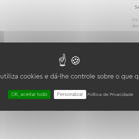
S
Os 
dur
 utiliza cookies e dá-lhe controle sobre o que q
OK, aceitar tudo
Personalizar
Política de Privacidade
Micro-ondas
Quatro