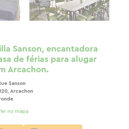
illa Sanson, encantadora
asa de férias para alugar
m Arcachon.
Rue Sanson
120, Arcachon
ronde
Ver no mapa