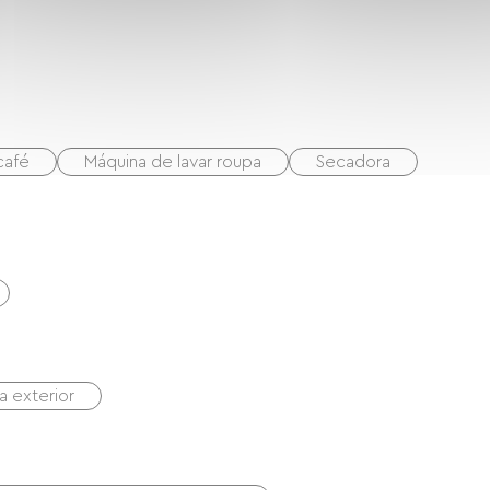
café
Máquina de lavar roupa
Secadora
na exterior