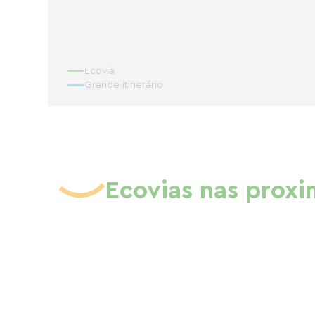
Ecovia
Grande itinerário
Ecovias nas prox