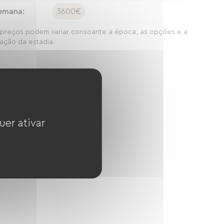
emana:
3600€
preços podem variar consoante a época, as opções e a
ação da estadia.
uer ativar