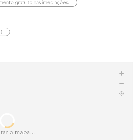
mento gratuito nas imediações.
)
rar o mapa...