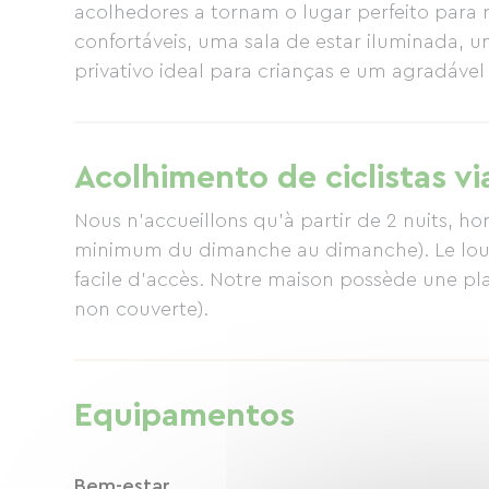
acolhedores a tornam o lugar perfeito para r
confortáveis, uma sala de estar iluminada,
privativo ideal para crianças e um agradável 
férias em família, férias com amigos ou es
momento de relaxamento, a Villa Sanson ofer
relaxar após um passeio de bicicleta pela ba
Acolhimento de ciclistas vi
Nous n'accueillons qu'à partir de 2 nuits, ho
minimum du dimanche au dimanche). Le loueu
facile d'accès. Notre maison possède une pla
non couverte).
Equipamentos
Bem-estar