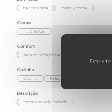
balneoterapia
estância termal
Camas
4 Lits 160cm
Comfort
Área de refeições ao ar livre
Este site
Cozinha
Cozinha
Refrigerador
Congélateur
Descrição
terreno privado fechado