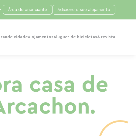
Área do anunciante
Adicione o seu alojamento
grande cidade
Alojamentos
Aluguer de bicicletas
A revista
ora casa de
 Arcachon.