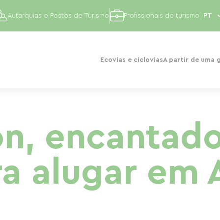
Autarquias e Postos de Turismo
Profissionais do turismo
Ecovias e ciclovias
A partir de uma 
on, encantad
ra alugar em