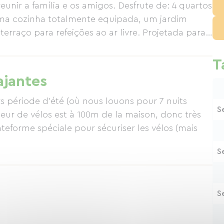
eunir a família e os amigos. Desfrute de: 4 quartos
 uma cozinha totalmente equipada, um jardim
terraço para refeições ao ar livre. Projetada para
capadelas na natureza em Arcachon. Para um
ece uma piscina privativa aquecida. Ideal para
T
ía.
ajantes
rs période d'été (où nous louons pour 7 nuits
S
r de vélos est à 100m de la maison, donc très
teforme spéciale pour sécuriser les vélos (mais
S
S