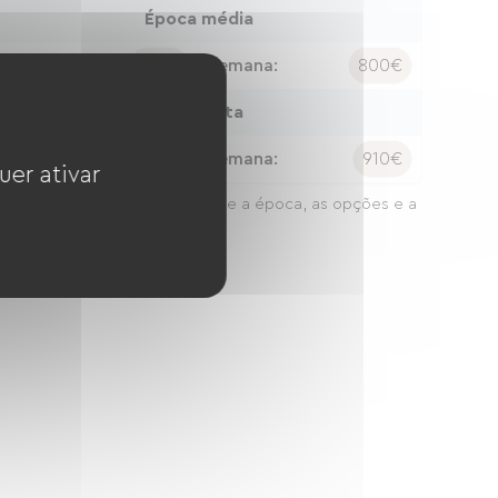
Época média
oite:
130€
Semana:
800€
Época alta
oite:
150€
Semana:
910€
uer ativar
preços podem variar consoante a época, as opções e a
ação da estadia.