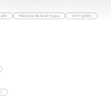
café
Máquina de lavar roupa
Wi-Fi grátis
)