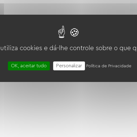
N
N
 utiliza cookies e dá-lhe controle sobre o que q
Os 
dur
OK, aceitar tudo
Personalizar
Política de Privacidade
Quatro