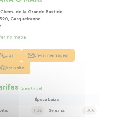
 Chem. de la Grande Bastide
320, Carqueiranne
r
Ver no mapa
Ligar
Enviar mensagem
Ver o site
arifas
(a partir de)
Época baixa
oite:
110€
Semana:
700€