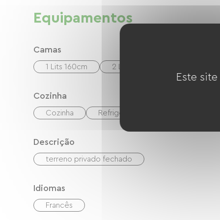
Equipamentos
Camas
1 Lits 160cm
2 Lits 140cm
Este site
Cozinha
Cozinha
Refrigerador
Micro-ondas
Descrição
terreno privado fechado
Idiomas
Francês