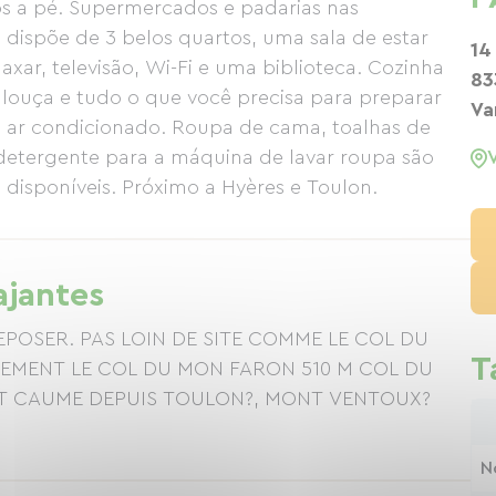
os a pé. Supermercados e padarias nas
ispõe de 3 belos quartos, uma sala de estar
14
ar, televisão, Wi-Fi e uma biblioteca. Cozinha
83
louça e tudo o que você precisa para preparar
Va
 ar condicionado. Roupa de cama, toalhas de
detergente para a máquina de lavar roupa são
 disponíveis. Próximo a Hyères e Toulon.
ajantes
OSER. PAS LOIN DE SITE COMME LE COL DU
T
LEMENT LE COL DU MON FARON 510 M COL DU
T CAUME DEPUIS TOULON?, MONT VENTOUX?
N