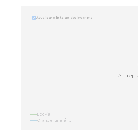
Atualizar a lista ao deslocar-me
A prepa
Ecovia
Grande itinerário