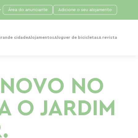
Área do anunciante
Adicione o seu alojamento
grande cidade
Alojamentos
Aluguer de bicicletas
A revista
 NOVO NO
A O JARDIM
.