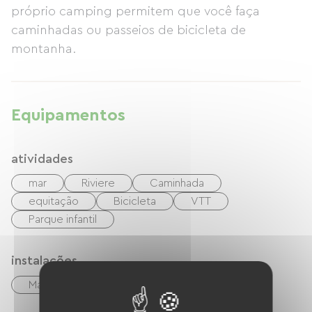
próprio camping permitem que você faça
caminhadas ou passeios de bicicleta de
montanha.
Equipamentos
atividades
mar
Riviere
Caminhada
equitação
Bicicleta
VTT
Parque infantil
instalações
Máquina de lavar coletiva