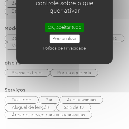
controle sobre o que
Área de piquenique
boate
quer ativar
Estação termal
OK, aceitar tudo
Modos de paiement
cartão do banco
Verificações
dinheiro
Personalizar
Vales de férias (ANCV)
Política de Privacidade
piscina
Piscina exterior
Piscina aquecida
Serviços
Fast food
Bar
Aceita animais
Aluguel de lençóis
Sala de tv
Área de serviço para autocaravanas