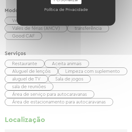
Modos de paiement
Política de Privacidade
Verificações
dinheiro
Vales de férias (ANCV)
transferência
Good CAF
Serviços
Restaurante
Aceita animais
Aluguel de lençóis
Limpeza com suplemento
aluguel de TV
Sala de jogos
sala de reuniões
Área de serviço para autocaravanas
Área de estacionamento para autocaravanas
Localização