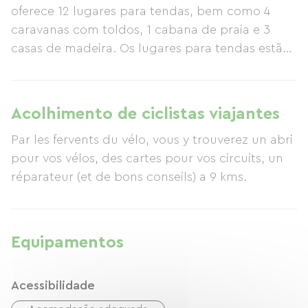
oferece 12 lugares para tendas, bem como 4
caravanas com toldos, 1 cabana de praia e 3
casas de madeira. Os lugares para tendas estão
dispostos em torno de 2 lagos e zonas
arborizadas. Encontrará muita sombra e poderá
desfrutar da pesca desportiva gratuita (pesque e
Acolhimento de ciclistas viajantes
solte). Existe uma sala dedicada para refeições
Par les fervents du vélo, vous y trouverez un abri
num ambiente quente e seco (com frigorífico,
pour vos vélos, des cartes pour vos circuits, un
fogão e água fria). Uma grande área coberta
réparateur (et de bons conseils) a 9 kms.
está disponível para jogar vários jogos num
ambiente abrigado, sem incomodar outros
campistas. Encontrará: bilhar, pingue-pongue,
matraquilhos, dardos e muito mais.
Equipamentos
Acessibilidade