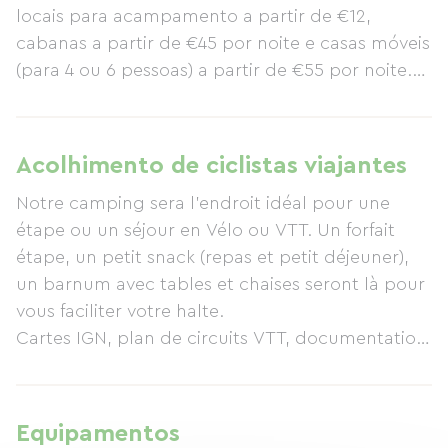
locais para acampamento a partir de €12,
cabanas a partir de €45 por noite e casas móveis
(para 4 ou 6 pessoas) a partir de €55 por noite.
Com piscina aquecida, piscina infantil, bar com
produtos locais e áreas de lazer (camas
elásticas, pula-pula), venha desfrutar de um
Acolhimento de ciclistas viajantes
lugar ideal para relaxar e deixar seus filhos
Notre camping sera l'endroit idéal pour une
brincarem com segurança. Para reservas de
étape ou un séjour en Vélo ou VTT. Un forfait
grupo, uma tenda (aquecida, se necessário) está
étape, un petit snack (repas et petit déjeuner),
disponível. Oferecemos pacotes para pernoites e
un barnum avec tables et chaises seront là pour
fins de semana, com a opção de refeições
vous faciliter votre halte.
(menus fixos a €13) e café da manhã (€5).
Cartes IGN, plan de circuits VTT, documentation
touristiques, connexion wifi gratuite sont mis à
disposition. Nous nous ferons un plaisir de
partager et de vous faire partager notre
Equipamentos
connaissance du secteur afin de préparer ou