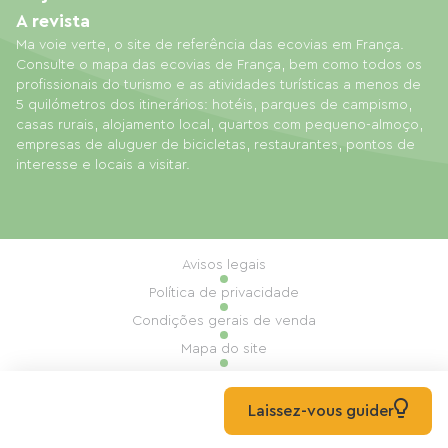
A revista
Ma voie verte, o site de referência das ecovias em França.
Consulte o mapa das ecovias de França, bem como todos os
profissionais do turismo e as atividades turísticas a menos de
5 quilómetros dos itinerários: hotéis, parques de campismo,
casas rurais, alojamento local, quartos com pequeno-almoço,
empresas de aluguer de bicicletas, restaurantes, pontos de
interesse e locais a visitar.
Avisos legais
Política de privacidade
Condições gerais de venda
Mapa do site
Gestão de cookies
Realização: Mill, Privas
Laissez-vous guider
© 2026 Ma Voie Verte Todos os direitos reservados