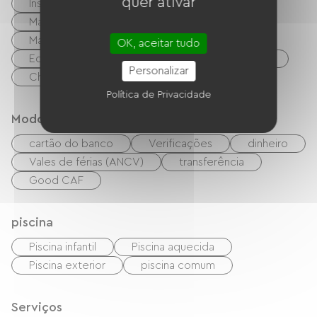
quer ativar
Instalações sanitárias comuns
Máquina de secar roupa coletiva
Máquina de lavar coletiva
OK, aceitar tudo
Equipamento para bebês
Garden Lounge
Personalizar
Churrasco
Wi-Fi grátis
Política de Privacidade
Modos de paiement
cartão do banco
Verificações
dinheiro
Vales de férias (ANCV)
transferência
Good CAF
piscina
Piscina infantil
Piscina aquecida
Piscina exterior
piscina comum
Serviços