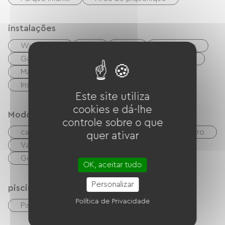
instalações
Wi-Fi grátis
TV
TNT
Churrasco
Garden Lounge
Equipamento para bebês
Máquina de lavar coletiva
Instalações sanitárias comuns
Este site utiliza
cookies e dá-lhe
Modos de paiement
controle sobre o que
cartão do banco
Verificações
dinheiro
quer ativar
Vales de férias (ANCV)
transferência
Good CAF
Mandato internacional
OK, aceitar tudo
Personalizar
piscina
Política de Privacidade
Piscina exterior