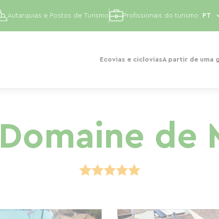
Autarquias e Postos de Turismo
Profissionais do turismo
Ecovias e ciclovias
A partir de uma 
Domaine de 