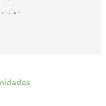
rar o mapa...
imidades