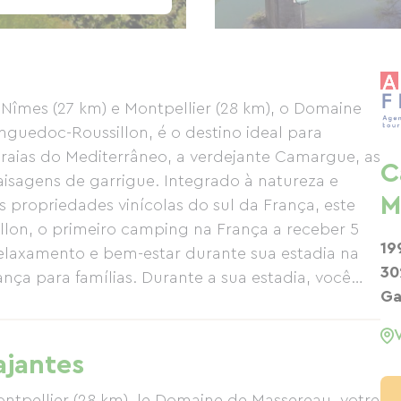
Nîmes (27 km) e Montpellier (28 km), o Domaine
guedoc-Roussillon, é o destino ideal para
praias do Mediterrâneo, a verdejante Camargue, as
C
isagens de garrigue. Integrado à natureza e
M
propriedades vinícolas do sul da França, este
lon, o primeiro camping na França a receber 5
19
relaxamento e bem-estar durante sua estadia na
30
nça para famílias. Durante a sua estadia, você
Ga
esperadas de um camping de alto padrão:
, cabanas e chalés de madeira totalmente
ara camping e caravanas. O parque de campismo
ajantes
l do campismo tradicional com o conforto de um
de um amplo parque aquático, uma área de bem-
ontpellier (28 km), le Domaine de Massereau, votre