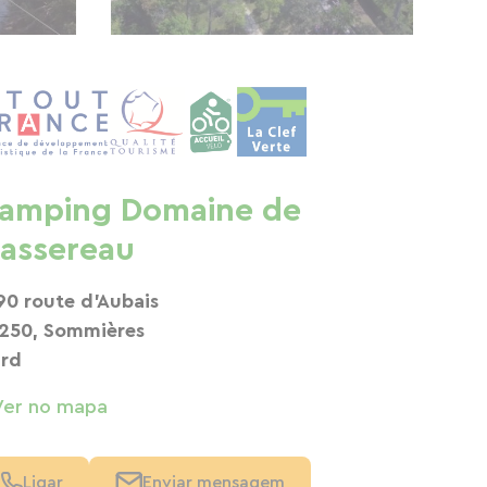
amping Domaine de
assereau
90 route d'Aubais
250, Sommières
rd
Ver no mapa
Ligar
Enviar mensagem