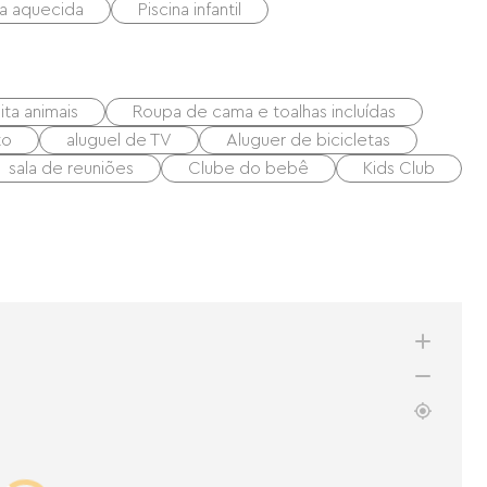
na aquecida
Piscina infantil
ta animais
Roupa de cama e toalhas incluídas
to
aluguel de TV
Aluguer de bicicletas
sala de reuniões
Clube do bebê
Kids Club