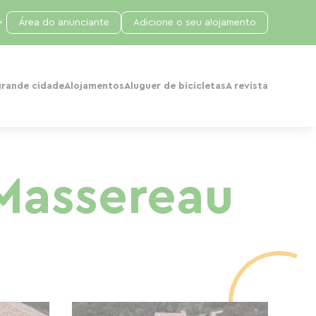
Área do anunciante
Adicione o seu alojamento
grande cidade
Alojamentos
Aluguer de bicicletas
A revista
Massereau