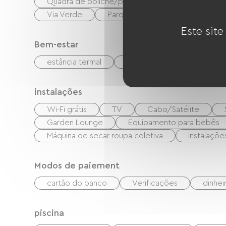
Quadra de boliche/pétanque
Tênis
T
Via Verde
Parque infantil
Área de piq
Este site
Bem-estar
estância termal
Sauna
Hammam
instalações
Wi-Fi grátis
TV
Cabo/Satélite
Garden Lounge
Equipamento para bebês
Máquina de secar roupa coletiva
Instalaçõe
Modos de paiement
cartão do banco
Verificações
dinhei
piscina