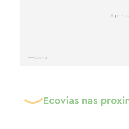
A prepa
Ecovia
Ecovias nas prox