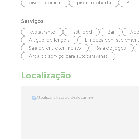
piscina comum
piscina coberta
Pisci
Serviços
Restaurante
Fast food
Bar
Acei
Aluguel de lençóis
Limpeza com suplemen
Sala de entretenimento
Sala de jogos
Área de serviço para autocaravanas
Localização
Atualizar a lista ao deslocar-me