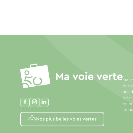
Ma vo
das e
ativi
de c
empre
locais
Nos plus belles voies vertes