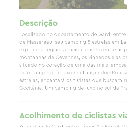
Descrição
Localizado no departamento de Gard, entre 
de Massereau, seu camping 5 estrelas em Lan
explorar a região, a meio caminho entre as 
montanhas de Cévennes, os vinhedos e as pa
situado no coração de uma das mais famosas 
belo camping de luxo em Languedoc-Roussil
estrelas, encantará os turistas que buscam 
Occitânia. Um camping de luxo no sul da Fra
poderá desfrutar de todas as comodidades 
aluguel de casas móveis muito confortáveis
equipados e amplos espaços sombreados p
Acolhimento de ciclistas vi
combina harmoniosamente o espírito natura
hotel de 5 estrelas ao ar livre, dispondo 
Situé dans le Gard, entre Nîmes (27 km) et M