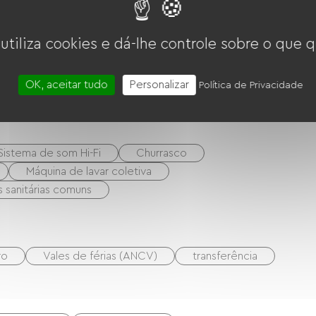
erreno de tênis
Bicicleta
VTT
uenique
Centro de Fitness
 utiliza cookies e dá-lhe controle sobre o que q
OK, aceitar tudo
Personalizar
Política de Privacidade
Jaccuzi
Massagens / Modelagens
Sistema de som Hi-Fi
Churrasco
Máquina de lavar coletiva
s sanitárias comuns
ro
Vales de férias (ANCV)
transferência