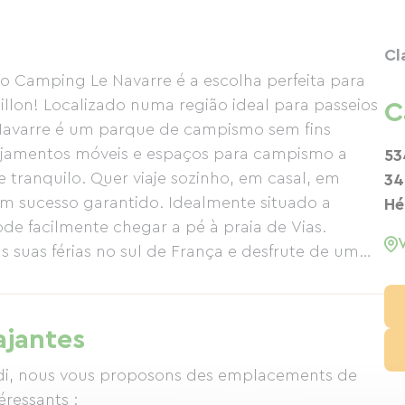
Cl
 o Camping Le Navarre é a escolha perfeita para
llon! Localizado numa região ideal para passeios
C
e Navarre é um parque de campismo sem fins
lojamentos móveis e espaços para campismo a
53
 tranquilo. Quer viaje sozinho, em casal, em
34
 um sucesso garantido. Idealmente situado a
Hé
de facilmente chegar a pé à praia de Vias.
suas férias no sul de França e desfrute de um
No Le Navarre, há opções para todos os gostos e
cidade para 2 a 6 pessoas), 2 espaços acessíveis
om capacidade para 4 pessoas). 73 espaços para
ajantes
mento móvel ou um espaço para a sua tenda ou
Navarre de 3 estrelas em Vias Plage significa
idi, nous vous proposons des emplacements de
m piscina, uma variedade de atividades e
éressants :