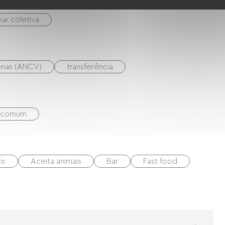
ar coletiva
érias (ANCV)
transferência
a comum
is
Aceita animais
Bar
Fast food