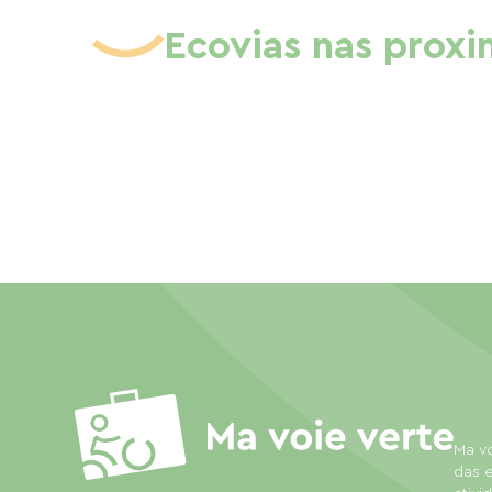
Ecovias nas prox
Ma vo
das e