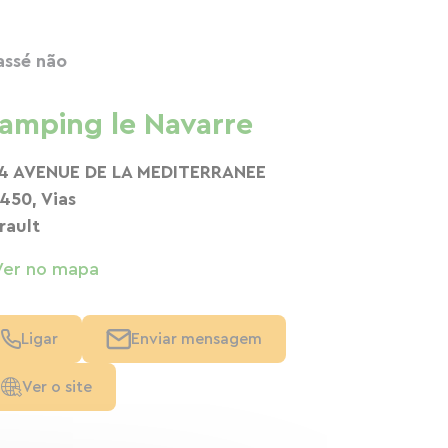
assé não
amping le Navarre
4 AVENUE DE LA MEDITERRANEE
450, Vias
rault
Ver no mapa
Ligar
Enviar mensagem
Ver o site