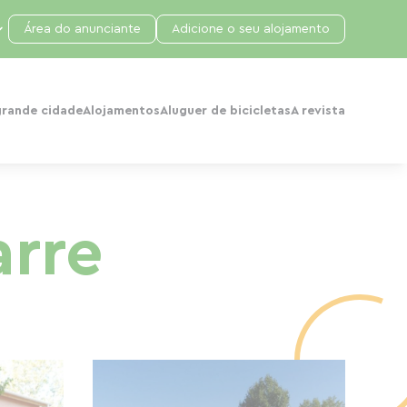
Área do anunciante
Adicione o seu alojamento
grande cidade
Alojamentos
Aluguer de bicicletas
A revista
arre