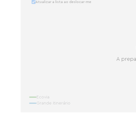
Atualizar a lista ao deslocar-me
A prepa
Ecovia
Grande itinerário