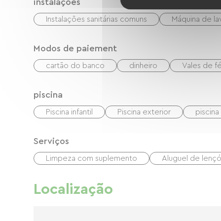
instalações
Instalações sanitárias comuns
Máquina de lav
Modos de paiement
cartão do banco
dinheiro
Vales de f
piscina
Piscina infantil
Piscina exterior
piscin
Serviços
Limpeza com suplemento
Aluguel de lençó
Localização