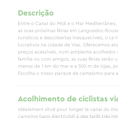
Descrição
Entre o Canal du Midi e o Mar Mediterrâneo,
as suas próximas férias em Languedoc-Roussi
turísticos e descobertas inesquecíveis, o L
lucrativos na cidade de Vias. Oferecemos a
preços acessíveis, num ambiente acolhedor e
família ou com amigos, as suas férias serão
menos de 1 km do mar e a 500 m de lojas, po
Escolha o nosso parque de campismo para as 
mergulho refrescante no Mar Mediterrâneo. 
orçamentos: 77 alojamentos móveis (com capa
(com ar condicionado e TV) e 1 caravana (c
Acolhimento de ciclistas vi
campismo. Pode optar por alugar um aloja
caravana. Escolher o parque de campismo Le 
Idéalement situé pour longer le canal du m
também escolher um parque de campismo co
camping (sans électricité) à des tarifs très int