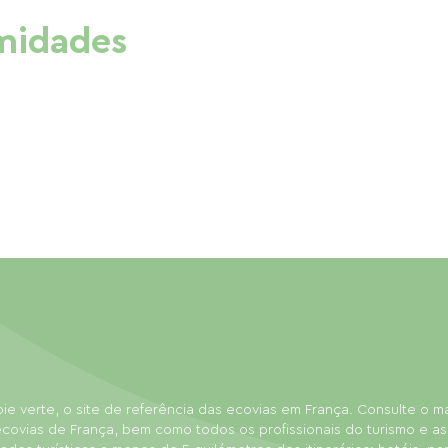
imidades
ie verte, o site de referência das ecovias em França. Consulte o 
covias de França, bem como todos os profissionais do turismo e as