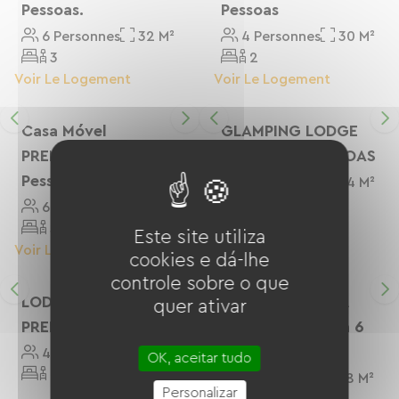
Pessoas.
Pessoas
6 Personnes
32 M²
4 Personnes
30 M²
3
2
Voir Le Logement
Voir Le Logement
Casa Móvel
GLAMPING LODGE
PREMIUM Para 6
PREMIUM 4 PESSOAS
Pessoas
4 Personnes
34 M²
2
6 Personnes
32 M²
3
Este site utiliza
Voir Le Logement
Voir Le Logement
cookies e dá-lhe
controle sobre o que
LODGE RIVER
Chalé Premium À
quer ativar
PREMIUM 4 Pessoas
Beira Do Rio Para 6
Pessoas
4 Personnes
27 M²
OK, aceitar tudo
2
6 Personnes
38 M²
Personalizar