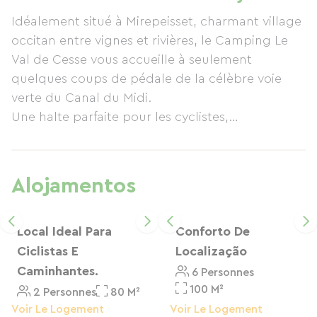
aquecida aberta de abril ao final de setembro.
Idéalement situé à Mirepeisset, charmant village
Também poderá desfrutar do snack-bar aberto
occitan entre vignes et rivières, le Camping Le
de abril ao final de setembro, das modernas
Val de Cesse vous accueille à seulement
instalações sanitárias, Wi-Fi gratuito, parque
quelques coups de pédale de la célèbre voie
infantil e serviços práticos para cicloturistas
verte du Canal du Midi.
(guarda-bicicletas, ferramentas, carregamento
Une halte parfaite pour les cyclistes,
elétrico, informações sobre rotas). Tudo isto
randonneurs et camping-caristes en quête de
num ambiente calmo, familiar e acolhedor,
tranquillité, de nature et de services de qualité.
perto de Narbonne, Minerve e das praias do
Mediterrâneo.
Alojamentos
Pourquoi s'arrêter chez nous ?
Accueil Chaleureux, le camping est en accès
Local Ideal Para
Conforto De
direct à la Rivière.
Ciclistas E
Localização
Emplacements ombragés et mobil-homes tout
Caminhantes.
6 Personnes
confort.
100 M²
2 Personnes
80 M²
Label Accueil Vélo, Cuisine Partagée,
Voir Le Logement
Voir Le Logement