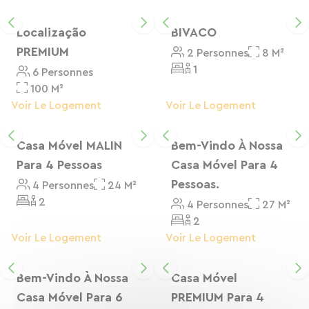
Point chaud, Restaurant et Piscine chauffée
ouverts d'avril à fin septembre
Localização
BIVACO
Sanitaires modernes, laverie, et services dédiés
PREMIUM
2 Personnes
8 M²
aux cyclotouristes
1
6 Personnes
Equipements prévus pour camping-cars
100 M²
Aire de jeux et animations familiales en saison
Voir Le Logement
Voir Le Logement
🌳 Environnement calme et verdoyant, en
Casa Móvel MALIN
Bem-Vindo À Nossa
bordure de la rivière Cesse
Para 4 Pessoas
Casa Móvel Para 4
Pessoas.
4 Personnes
24 M²
Profitez d’un cadre reposant, à proximité
2
4 Personnes
27 M²
immédiate de Narbonne, Minerve ou encore la
2
Méditerranée, pour découvrir les trésors de
Voir Le Logement
Voir Le Logement
l’Aude à votre rythme. Que vous soyez en
itinérance à vélo ou en séjour prolongé, Le Val
Bem-Vindo À Nossa
Casa Móvel
de Cesse est l’étape nature qu’il vous faut !
Casa Móvel Para 6
PREMIUM Para 4