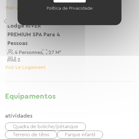
2
Voir Le Logement
Voir Le Logement
Política de Privacidade
Lodge RIVER
PREMIUM SPA Para 4
Pessoas
4 Personnes
27 M²
2
Voir Le Logement
Equipamentos
atividades
Quadra de boliche/pétanque
Terreno de tênis
Parque infantil