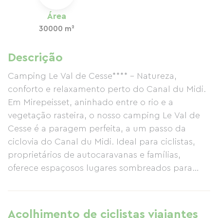
Área
30000 m²
Descrição
Camping Le Val de Cesse**** – Natureza,
conforto e relaxamento perto do Canal du Midi.
Em Mirepeisset, aninhado entre o rio e a
vegetação rasteira, o nosso camping Le Val de
Cesse é a paragem perfeita, a um passo da
ciclovia do Canal du Midi. Ideal para ciclistas,
proprietários de autocaravanas e famílias,
oferece espaçosos lugares sombreados para
acampar, confortáveis ​​casas móveis e chalés,
locais para bivouac, todos os serviços
necessários para autocaravanas e uma piscina
Acolhimento de ciclistas viajantes