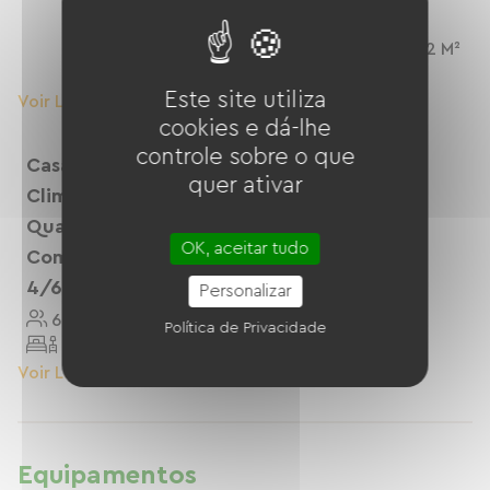
4/8 Pessoas.
8 Personnes
32 M²
3
Este site utiliza
Voir Le Logement
Voir Le Logement
cookies e dá-lhe
controle sobre o que
Casa Móvel
quer ativar
Climatizada - 2
Quartos - 29m²
OK, aceitar tudo
Com Banheiro Para
4/6 Pessoas.
Personalizar
6 Personnes
29 M²
Política de Privacidade
2
Voir Le Logement
Equipamentos