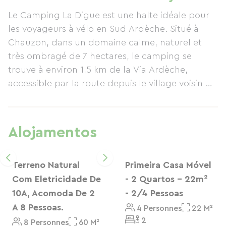
desejam explorar a região sul de Ardèche. As
Le Camping La Digue est une halte idéale pour
comodidades no local incluem parcelas para
les voyageurs à vélo en Sud Ardèche. Situé à
campismo, alojamento para alugar, piscina
Chauzon, dans un domaine calme, naturel et
aquecida, acesso direto ao rio Ardèche, bar,
très ombragé de 7 hectares, le camping se
restaurante, snack-bar, mercearia Proxi,
trouve à environ 1,5 km de la Via Ardèche,
lavandaria, kit de reparação de bicicletas e
accessible par la route depuis le village voisin de
pontos de carregamento para bicicletas
Pradons.
elétricas, dispositivos GPS e telemóveis. O
parque de campismo também está idealmente
Nous accueillons les cyclistes en tente, en
situado para explorar Ruoms, Balazuc, o Cirque
Alojamentos
emplacement ou en hébergement locatif, avec
de Gens, aldeias encantadoras, mercados e as
possibilité de séjour à la nuitée hors juillet-août.
paisagens naturais da região sul de Ardèche.
Sur place, vous trouverez des services pratiques
Terreno Natural
Primeira Casa Móvel
Um local de descanso relaxante, sombreado e
pour votre étape : kit de réparation, prises
Com Eletricidade De
- 2 Quartos - 22m²
acolhedor, perto da área verde.
électriques pour recharger les batteries de VAE,
10A, Acomoda De 2
- 2/4 Pessoas
GPS ou téléphones, ainsi qu’une laverie pour
A 8 Pessoas.
4 Personnes
22 M²
laver et sécher votre linge.
2
8 Personnes
60 M²