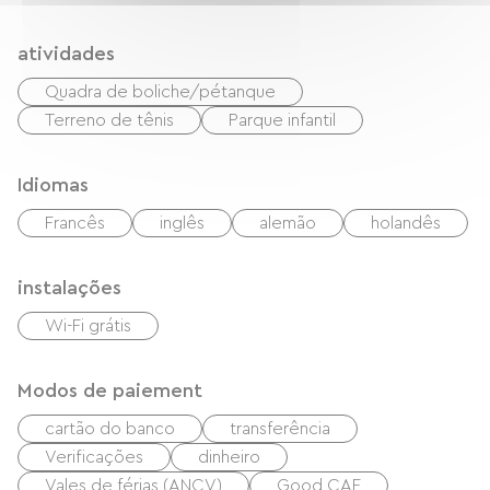
atividades
Quadra de boliche/pétanque
Terreno de tênis
Parque infantil
Idiomas
Francês
inglês
alemão
holandês
instalações
Wi-Fi grátis
Modos de paiement
cartão do banco
transferência
Verificações
dinheiro
Vales de férias (ANCV)
Good CAF