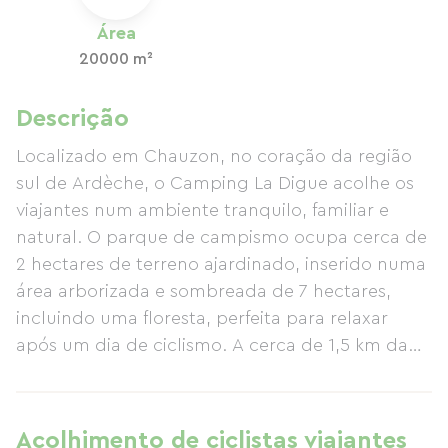
Área
20000 m²
Descrição
Localizado em Chauzon, no coração da região
sul de Ardèche, o Camping La Digue acolhe os
viajantes num ambiente tranquilo, familiar e
natural. O parque de campismo ocupa cerca de
2 hectares de terreno ajardinado, inserido numa
área arborizada e sombreada de 7 hectares,
incluindo uma floresta, perfeita para relaxar
após um dia de ciclismo. A cerca de 1,5 km da
ciclovia Via Ardèche, acessível a partir da aldeia
vizinha de Pradons, o parque de campismo é
uma paragem conveniente para os ciclistas que
Acolhimento de ciclistas viajantes