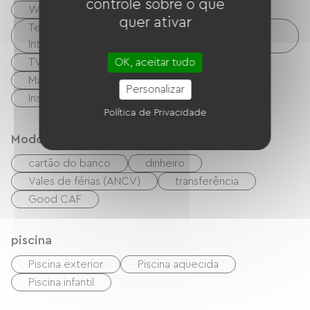
controle sobre o que
Wi-Fi grátis
quer ativar
Terminais de espaço cibernético / acesso à
Internet
TV
Máquina de lavar coletiva
OK, aceitar tudo
Máquina de secar roupa coletiva
Personalizar
Instalações sanitárias comuns
Política de Privacidade
Modos de paiement
cartão do banco
dinheiro
Vales de férias (ANCV)
transferência
Good CAF
piscina
Piscina exterior
Piscina aquecida
Piscina infantil