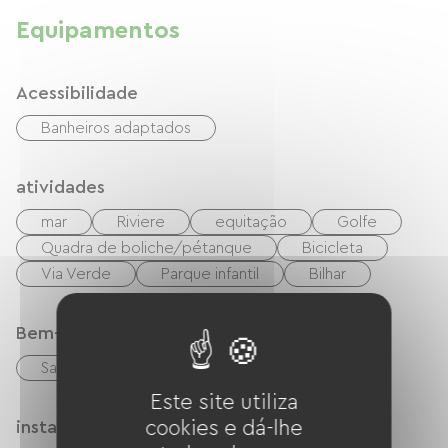
Equipamentos
Acessibilidade
Banheiros adaptados
atividades
mar
Riviere
equitação
Golfe
Quadra de boliche/pétanque
Bicicleta
Via Verde
Parque infantil
Bilhar
Bem-estar
Sauna
Este site utiliza
instalações
cookies e dá-lhe