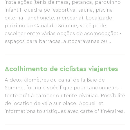
instalações (tênis de mesa, petanca, parquinho
infantil, quadra poliesportiva, sauna, piscina
externa, lanchonete, mercearia). Localizado
próximo ao Canal do Somme, você pode
escolher entre várias opções de acomodação: -
espaços para barracas, autocaravanas ou
caravanas; - aluguel de barracas com pacote
"prontas para acampar", incluindo colchão, saco
de dormir e café da manhã; - aluguel de
Acolhimento de ciclistas viajantes
barracas suspensas ou bivouacs com café da
A deux kilomètres du canal de la Baie de
manhã; - aluguel de casas móveis, chalés ou
Somme, formule spécifique pour randonneurs :
estúdios para 2 a 6 pessoas com todas as
tente prêt à camper ou tente bivouac. Possibilité
comodidades modernas: televisão, terraço,
de location de vélo sur place. Accueil et
móveis de jardim, churrasqueira, etc.; - aluguel
informations touristiques avec carte d'itinéraires.
de casas na árvore com banheiro completo.