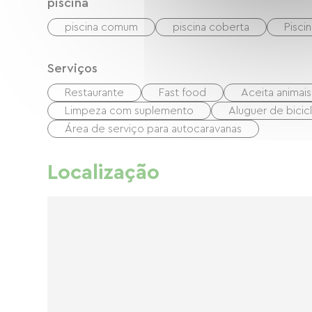
piscina
piscina comum
piscina coberta
Piscin
Serviços
Restaurante
Fast food
Aceita animais
Limpeza com suplemento
Aluguer de bicic
Área de serviço para autocaravanas
Localização