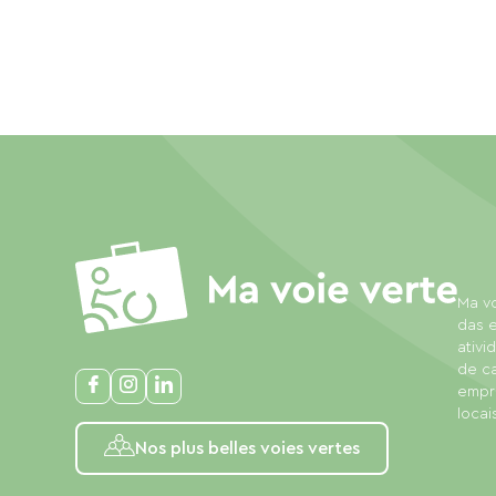
Ma vo
das e
ativi
de c
empre
locais
Nos plus belles voies vertes