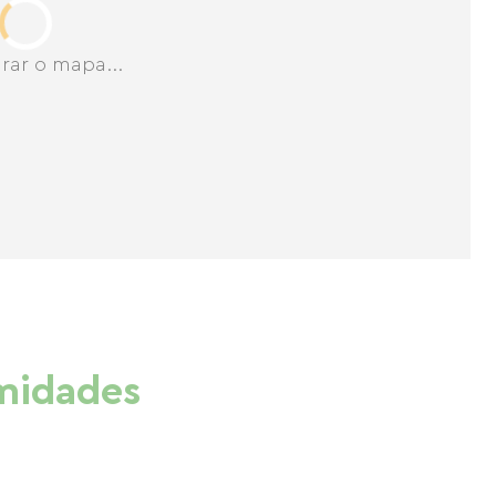
rar o mapa...
imidades