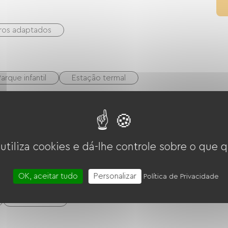
ros adaptados
arque infantil
Estação termal
nto para bebês
Máquina de lavar coletiva
s sanitárias comuns
 utiliza cookies e dá-lhe controle sobre o que q
OK, aceitar tudo
Personalizar
Política de Privacidade
ro
Vales de férias (ANCV)
Good CAF