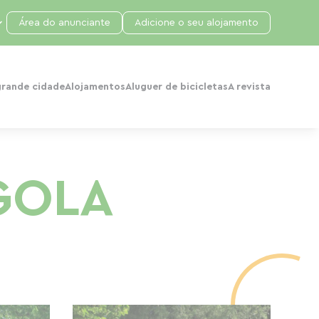
Área do anunciante
Adicione o seu alojamento
grande cidade
Alojamentos
Aluguer de bicicletas
A revista
GOLA