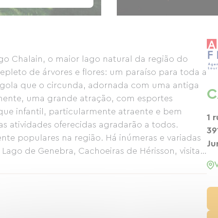
go Chalain, o maior lago natural da região do
epleto de árvores e flores: um paraíso para toda a
érgola que o circunda, adornada com uma antiga
C
almente, uma grande atração, com esportes
rque infantil, particularmente atraente e bem
1 
s atividades oferecidas agradarão a todos.
39
te populares na região. Há inúmeras e variadas
Ju
Lago de Genebra, Cachoeiras de Hérisson, visitas
m sua gruta, anfiteatro natural e abadia...
ta, às margens do maior lago natural do Jura, na