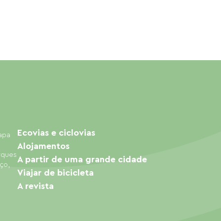
Ecovias e ciclovias
mapa
Alojamentos
arques
A partir de uma grande cidade
ço,
Viajar de bicicleta
A revista