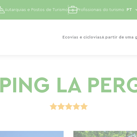
Autarquias e Postos de Turismo
Profissionais do turismo
Ecovias e ciclovias
A partir de uma 
PING LA PER