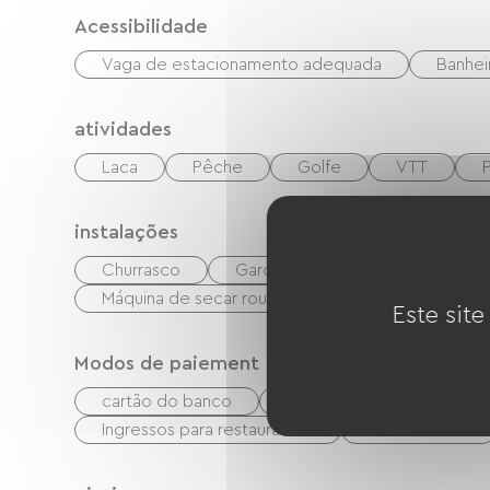
Acessibilidade
Vaga de estacionamento adequada
Banhei
atividades
Laca
Pêche
Golfe
VTT
P
instalações
Churrasco
Garden Lounge
Equipame
Máquina de secar roupa coletiva
Instalaçõe
Este site
Modos de paiement
cartão do banco
Verificações
dinhei
Ingressos para restaurantes
transferência