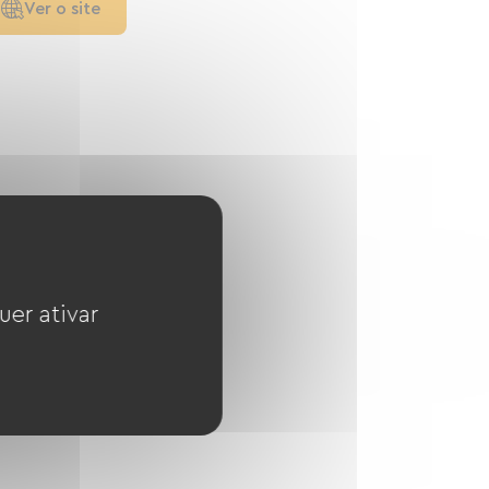
Ver o site
uer ativar