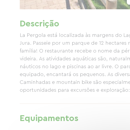
Descrição
La Pergola está localizada às margens do La
Jura. Passeie por um parque de 12 hectares r
família! O restaurante recebe o nome da p
videira. As atividades aquáticas são, natur
náuticos no lago e piscinas ao ar livre. O pa
equipado, encantará os pequenos. As diversa
Caminhadas e mountain bike são especialmen
oportunidades para excursões e exploração: 
a Genebra e à vila de Baume-les-Messieurs co
Camping: Localizado entre a água e a flores
margem sul do Lago Chalain.
Equipamentos