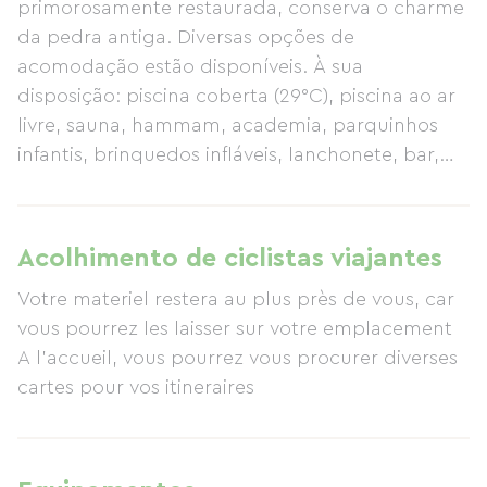
primorosamente restaurada, conserva o charme
da pedra antiga. Diversas opções de
acomodação estão disponíveis. À sua
disposição: piscina coberta (29°C), piscina ao ar
livre, sauna, hammam, academia, parquinhos
infantis, brinquedos infláveis, lanchonete, bar,
lago para pesca, quadra poliesportiva, mini-
fazenda... Apenas a 5 minutos das praias de La
Tranche-sur-Mer.
Acolhimento de ciclistas viajantes
Votre materiel restera au plus près de vous, car
vous pourrez les laisser sur votre emplacement
A l'accueil, vous pourrez vous procurer diverses
cartes pour vos itineraires