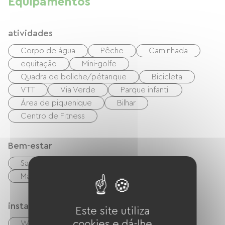
Equipamentos
atividades
Corpo de água
Pêche
Caminhada
equitação
Mini-golfe
Quadra de boliche/pétanque
Bicicleta
VTT
Via Verde
Parque infantil
Área de piquenique
Bilhar
Centro de Fitness
Bem-estar
Sauna
Hammam
Massagens / Modelagens
instalações
Este site utiliza
cookies e dá-lhe
Wi-Fi grátis