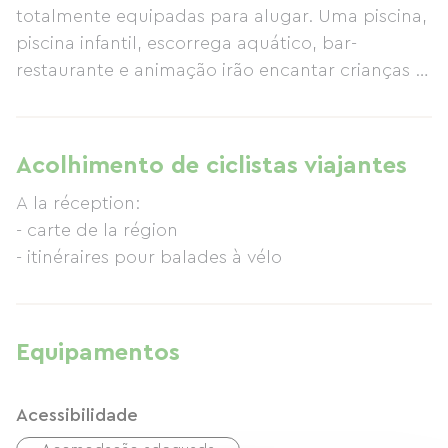
totalmente equipadas para alugar. Uma piscina,
piscina infantil, escorrega aquático, bar-
restaurante e animação irão encantar crianças e
adultos. Situado perto do Canal du Midi, é
possível fazer belas caminhadas e passeios de
bicicleta nas proximidades do parque de
Acolhimento de ciclistas viajantes
campismo. Aguardamos a sua visita em breve.
A la réception:
- carte de la région
- itinéraires pour balades à vélo
Equipamentos
Acessibilidade