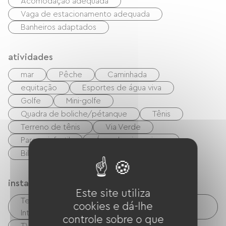
Acomodação adequada
Vaga de estacionamento adequada
Banheiros adaptados
atividades
mar
Pêche
Caminhada
equitação
Esportes de água viva
Golfe
Mini-golfe
Quadra de boliche/pétanque
Tênis
Terreno de tênis
Via Verde
Parque infantil
Área de piquenique
Bilhar
boate
instalações
Este site utiliza
Terminais de espaço cibernético / acesso à
cookies e dá-lhe
Internet
controle sobre o que