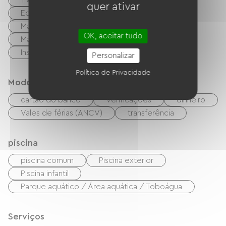
TV
TNT
Garden Lounge
quer ativar
Equipamento para bebês
Máquina de lavar coletiva
OK, aceitar tudo
Máquina de secar roupa coletiva
Instalações sanitárias comuns
Personalizar
Política de Privacidade
Modos de paiement
cartão do banco
Verificações
dinheiro
Vales de férias (ANCV)
transferência
piscina
piscina comum
Piscina exterior
Piscina infantil
Parque aquático / Área aquática / Toboágua
Serviços