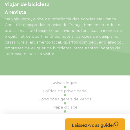
Viajar de bicicleta
A revista
Ma voie verte, o site de referência das ecovias em França.
Consulte o mapa das ecovias de França, bem como todos os
profissionais do turismo e as atividades turísticas a menos de
5 quilómetros dos itinerários: hotéis, parques de campismo,
casas rurais, alojamento local, quartos com pequeno-almoço,
empresas de aluguer de bicicletas, restaurantes, pontos de
interesse e locais a visitar.
Avisos legais
Política de privacidade
Condições gerais de venda
Mapa do site
Gestão de cookies
Realização: Mill, Privas
Laissez-vous guider
© 2026 Ma Voie Verte Todos os direitos reservados