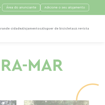
Área do anunciante
Adicione o seu alojamento
grande cidade
Alojamentos
Aluguer de bicicletas
A revista
IRA-MAR