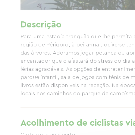
Descrição
Para uma estadia tranquila que lhe permita
região de Périgord, à beira-mar, deixe-se t
das árvores. Adoramos jogar petanca ou apro
encantador que o afastará do stress do dia 
férias agradáveis. As opções de entreteniment
parque infantil, sala de jogos com ténis de m
livros estão disponíveis na receção. Na épo
locais nos caminhos do parque de campismo. E
Mexilhões com Batatas Fritas todas as sem
com pão fresco todas as manhãs, gelados, beb
alojamento: casas móveis, bungalows, cara
Acolhimento de ciclistas vi
sombreadas ou ensolaradas – há algo para t
Carte de la voie verte