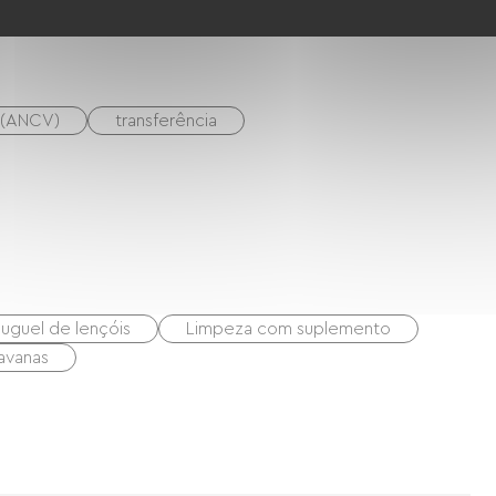
s sanitárias comuns
s (ANCV)
transferência
luguel de lençóis
Limpeza com suplemento
avanas