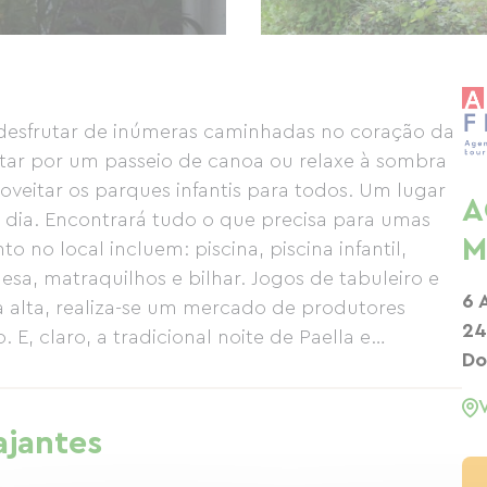
 desfrutar de inúmeras caminhadas no coração da
entar por um passeio de canoa ou relaxe à sombra
veitar os parques infantis para todos. Um lugar
A
a dia. Encontrará tudo o que precisa para umas
M
o no local incluem: piscina, piscina infantil,
esa, matraquilhos e bilhar. Jogos de tabuleiro e
6 
ca alta, realiza-se um mercado de produtores
24
, claro, a tradicional noite de Paella e
Do
anas. O parque de campismo tem um snack-bar
idas frias, etc. Estão disponíveis vários tipos de
vanas ou simplesmente grandes parcelas,
ajantes
odos.