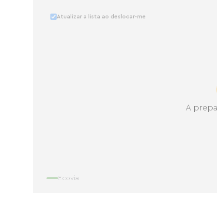
Atualizar a lista ao deslocar-me
A prepa
Ecovia