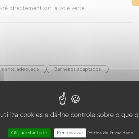
ivré directement sur la voie verte
namento adequada
Banheiros adaptados
tação
Golfe
Quadra de boliche/pétanque
boate
 utiliza cookies e dá-lhe controle sobre o que q
OK, aceitar tudo
Personalizar
Política de Privacidade
para bebês
Máquina de lavar coletiva