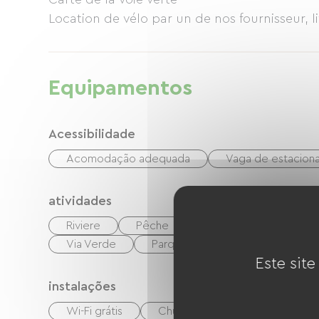
Location de vélo par un de nos fournisseur, l
Equipamentos
Acessibilidade
Acomodação adequada
Vaga de estacio
atividades
Riviere
Pêche
Caminhada
equi
Via Verde
Parque infantil
Bilhar
Este site
instalações
Wi-Fi grátis
Churrasco
Equipamento 