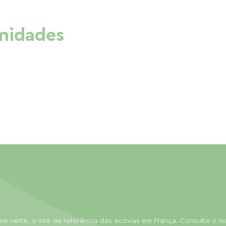
imidades
ie verte, o site de referência das ecovias em França. Consulte o 