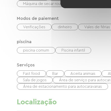
Máquina de secar roupa coletiva
Instalaçõe
Modos de paiement
Verificações
dinheiro
Vales de féria
piscina
piscina comum
Piscina infantil
Serviços
Fast food
Bar
Aceita animais
A
Sala de jogos
Área de serviço para autocar
Área de estacionamento para autocaravanas
Localização