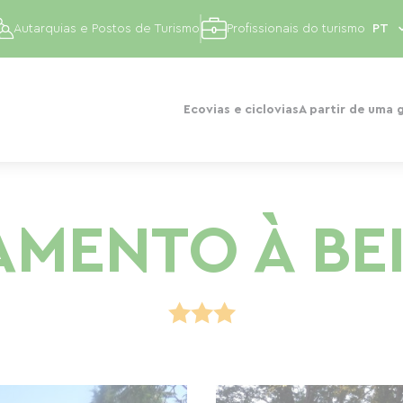
Autarquias e Postos de Turismo
Profissionais do turismo
Ecovias e ciclovias
A partir de uma 
MENTO À BE