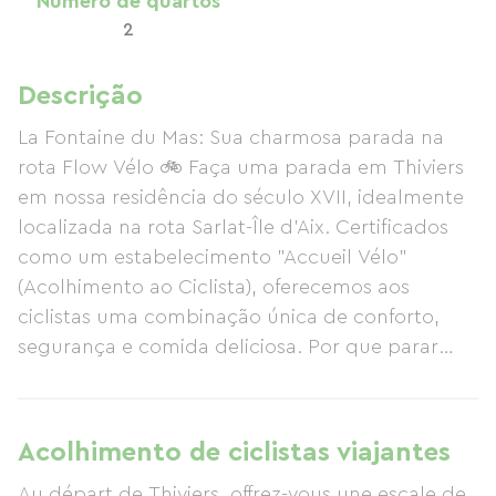
Número de quartos
2
Descrição
La Fontaine du Mas: Sua charmosa parada na
rota Flow Vélo 🚲 Faça uma parada em Thiviers
em nossa residência do século XVII, idealmente
localizada na rota Sarlat-Île d'Aix. Certificados
como um estabelecimento "Accueil Vélo"
(Acolhimento ao Ciclista), oferecemos aos
ciclistas uma combinação única de conforto,
segurança e comida deliciosa. Por que parar
conosco? Serviços dedicados: Guarda-bicicletas
segura, carregamento para bicicletas elétricas e
kit de reparo disponíveis. Revigoramento:
Acolhimento de ciclistas viajantes
Quartos espaçosos e charmosos e um parque
Au départ de Thiviers, offrez-vous une escale de