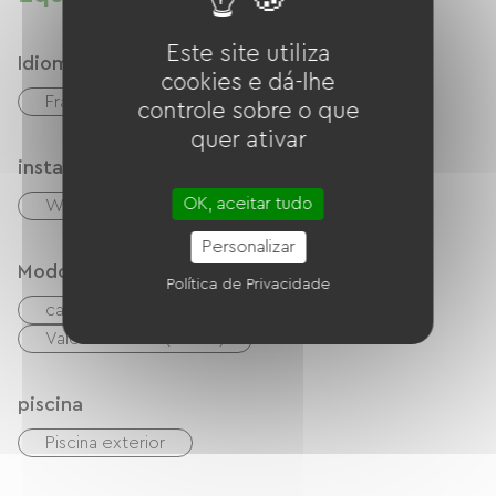
Este site utiliza
Idiomas
cookies e dá-lhe
Francês
inglês
controle sobre o que
quer ativar
instalações
OK, aceitar tudo
Wi-Fi grátis
Personalizar
Modos de paiement
Política de Privacidade
cartão do banco
dinheiro
Vales de férias (ANCV)
piscina
Piscina exterior