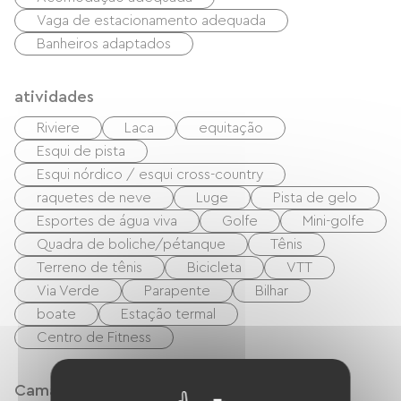
Vaga de estacionamento adequada
Banheiros adaptados
atividades
Riviere
Laca
equitação
Esqui de pista
Esqui nórdico / esqui cross-country
raquetes de neve
Luge
Pista de gelo
Esportes de água viva
Golfe
Mini-golfe
Quadra de boliche/pétanque
Tênis
Terreno de tênis
Bicicleta
VTT
Via Verde
Parapente
Bilhar
boate
Estação termal
Centro de Fitness
Camas