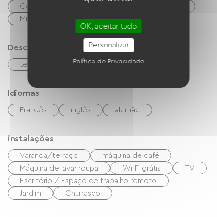
Cozinha
Refrigerador
Congélateur
Micro-ondas
Quatro
OK, aceitar tudo
Personalizar
Descrição
Política de Privacidade
terreno privado fechado
Idiomas
Francês
inglês
alemão
instalações
Varanda/terraço
máquina de café
Máquina de lavar roupa
Wi-Fi grátis
TV
Escritório / Espaço de trabalho remoto
Jardim
Churrasco