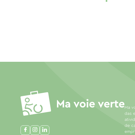
Ma vo
das e
ativi
de c
empre