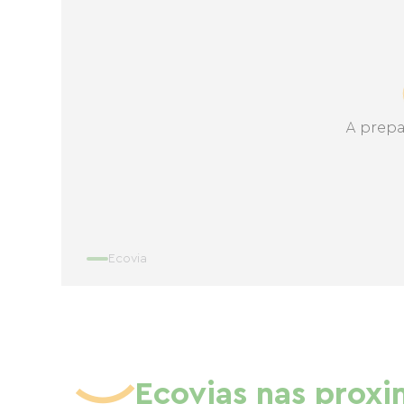
A prepa
Ecovia
Ecovias nas prox