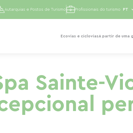
Autarquias e Postos de Turismo
Profissionais do turismo
Ecovias e ciclovias
A partir de uma 
pa Sainte-Vic
cepcional per