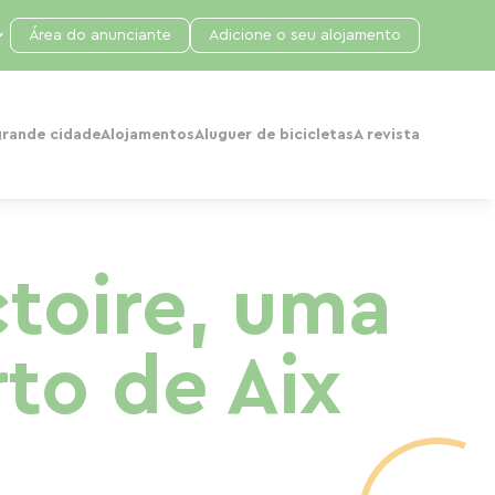
Área do anunciante
Adicione o seu alojamento
grande cidade
Alojamentos
Aluguer de bicicletas
A revista
toire, uma
to de Aix