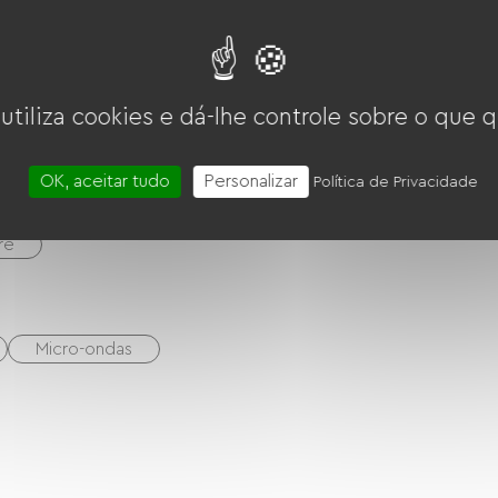
 utiliza cookies e dá-lhe controle sobre o que q
OK, aceitar tudo
Personalizar
Política de Privacidade
re
Micro-ondas