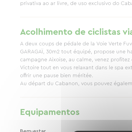
privativa ao ar livre, de uso exclusivo do Ca
Acolhimento de ciclistas vi
A deux coups de pédale de la Voie Verte F
GARAGAÏ, 30m2 tout équipé, propose une halte idéale pour les vélo-voyageurs. Situé dans la
campagne Aixoise, au calme, venez profitez
Victoire tout en vous relaxant dans le spa ext
offrir une pause bien méritée.
Au départ du Cabanon, vous pouvez égalemen
montagne et profiter pleinement de la Prove
Equipamentos
Bem-estar