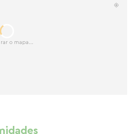
rar o mapa...
imidades