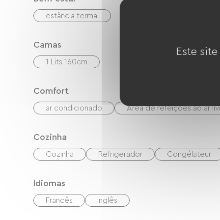
estância termal
Camas
Este site
1 Lits 160cm
Comfort
ar condicionado
Área de refeições ao ar liv
Cozinha
Cozinha
Refrigerador
Congélateur
Idiomas
Francês
inglês