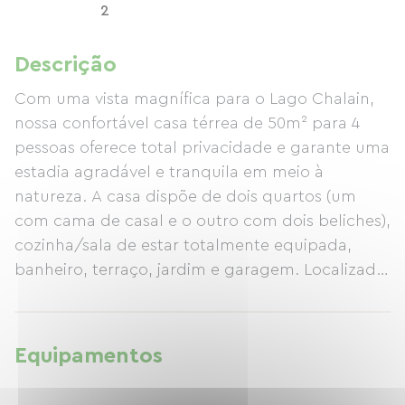
2
Descrição
Com uma vista magnífica para o Lago Chalain,
nossa confortável casa térrea de 50m² para 4
pessoas oferece total privacidade e garante uma
estadia agradável e tranquila em meio à
natureza. A casa dispõe de dois quartos (um
com cama de casal e o outro com dois beliches),
cozinha/sala de estar totalmente equipada,
banheiro, terraço, jardim e garagem. Localizada
à beira de uma trilha para caminhadas e
mountain bike que leva diretamente ao lago,
oferecendo oportunidades para nadar, andar de
Equipamentos
pedalinho, pescar e muito mais, também fica na
rota de ciclovias PLM (parte de uma rede de 180