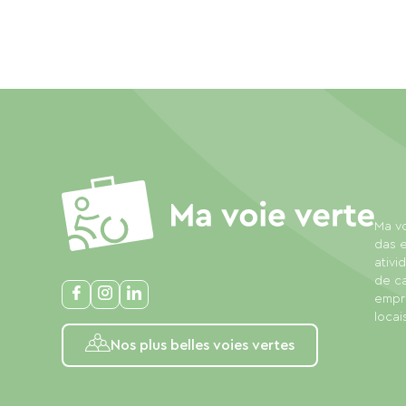
Ma vo
das e
ativi
de c
empre
locais
Nos plus belles voies vertes