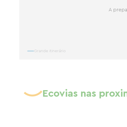
A prepa
Grande itinerário
Ecovias nas prox