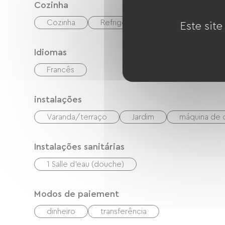
Cozinha
Cozinha
Refrigerador
Micro-ondas
Este site
Idiomas
Francês
instalações
Varanda/terraço
Jardim
máquina de 
Instalações sanitárias
1 Salle d'eau (douche)
Modos de paiement
dinheiro
transferência