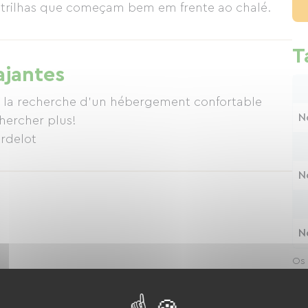
m trilhas que começam bem em frente ao chalé.
T
ajantes
 à la recherche d'un hébergement confortable
N
chercher plus!
ardelot
N
N
Os 
dur