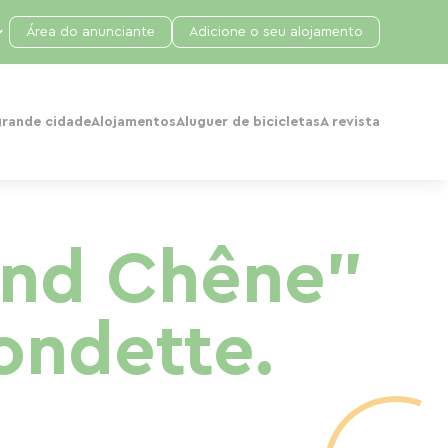
Área do anunciante
Adicione o seu alojamento
grande cidade
Alojamentos
Aluguer de bicicletas
A revista
rand Chêne"
ondette.