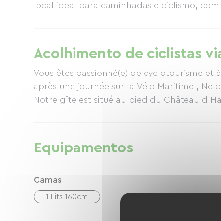
local ideal para caminhadas e ciclismo, co
Acolhimento de ciclistas vi
Vous êtes passionné(e) de cyclotourisme et
après une journée sur la Vélo Maritime , Ne 
Notre gîte est situé au pied du Château d'H
Equipamentos
Camas
1 Lits 160cm