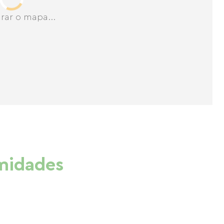
rar o mapa...
imidades