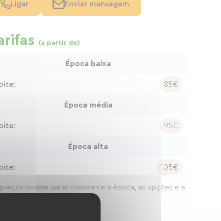
Ligar
Enviar mensagem
arifas
(a partir de)
Época baixa
oite:
85€
Época média
oite:
95€
Época alta
oite:
105€
preços podem variar consoante a época, as opções e a
ação da estadia.