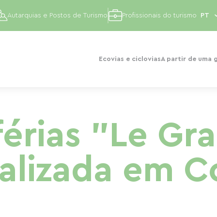
Autarquias e Postos de Turismo
Profissionais do turismo
Ecovias e ciclovias
A partir de uma 
férias "Le G
calizada em C