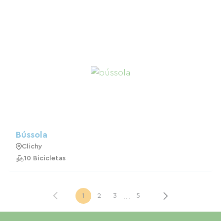
Bússola
Clichy
10 Bicicletas
...
1
2
3
5