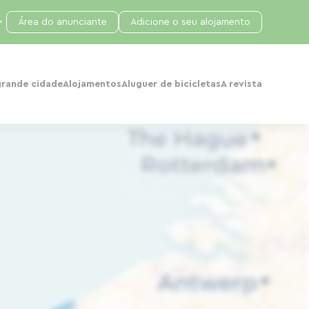
Área do anunciante
Adicione o seu alojamento
grande cidade
Alojamentos
Aluguer de bicicletas
A revista