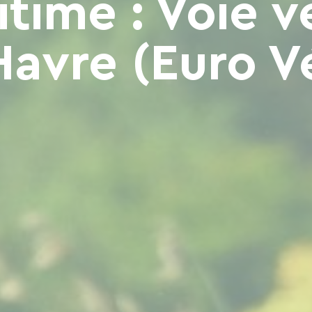
time : Voie v
Havre (Euro V