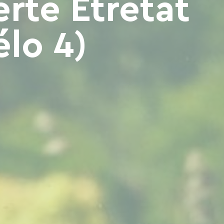
erte Etretat
élo 4)