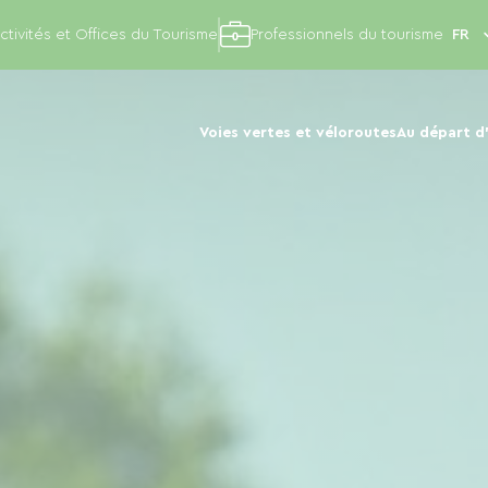
ctivités et Offices du Tourisme
Professionnels du tourisme
Voies vertes et véloroutes
Au départ d'