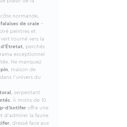
 plaisir de la
la côte normande,
s
falaises de craie
–
piré peintres et
uvert tourné vers la
 d’Étretat
, perchés
norama exceptionnel
ptée. Ne manquez
upin
, maison de
 dans l’univers du
toral
, serpentant
ntés
. À moins de 10
p-d’Antifer
offre une
t d’admirer la faune
ifer
, dressé face aux