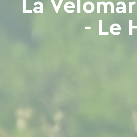
La Vélomari
- Le 