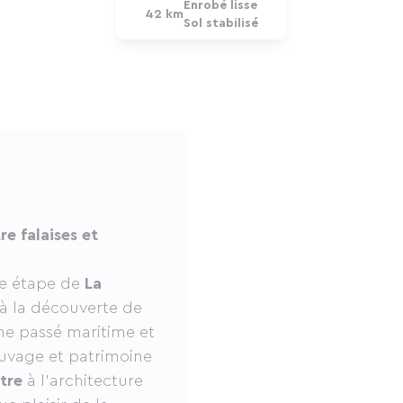
Enrobé lisse
42 km
Sol stabilisé
re falaises et
te étape de
La
à la découverte de
che passé maritime et
auvage et patrimoine
tre
à l’architecture