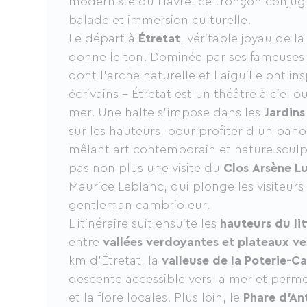
moderniste du Havre, ce tronçon conjugue
balade et immersion culturelle.
Le départ à
Étretat
, véritable joyau de 
donne le ton. Dominée par ses fameuse
dont l’arche naturelle et l’aiguille ont ins
écrivains – Étretat est un théâtre à ciel o
mer. Une halte s’impose dans les
Jardins
sur les hauteurs, pour profiter d’un pa
mêlant art contemporain et nature scul
pas non plus une visite du
Clos Arsène L
Maurice Leblanc, qui plonge les visiteurs
gentleman cambrioleur.
L’itinéraire suit ensuite les
hauteurs du lit
entre
vallées verdoyantes et plateaux ve
km d’Étretat, la
valleuse de la Poterie-Ca
descente accessible vers la mer et perme
et la flore locales. Plus loin, le
Phare d’Ant