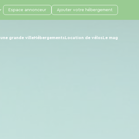
Espace annonceur
Ajouter votre hébergement
une grande ville
Hébergements
Location de vélos
Le mag