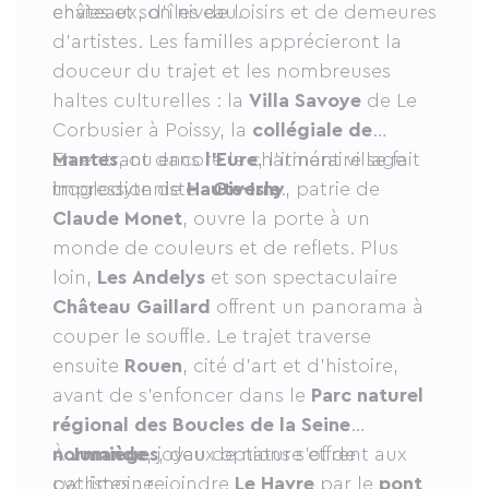
envies et son niveau.
châteaux, d’îles de loisirs et de demeures
d’artistes. Les familles apprécieront la
douceur du trajet et les nombreuses
haltes culturelles : la
Villa Savoye
de Le
Corbusier à Poissy, la
collégiale de
Mantes
En entrant dans
, ou encore le charmant village
l’Eure
, l’itinéraire se fait
troglodyte de
impressionniste :
Haute-Isle
Giverny
.
, patrie de
Claude Monet
, ouvre la porte à un
monde de couleurs et de reflets. Plus
loin,
Les Andelys
et son spectaculaire
Château Gaillard
offrent un panorama à
couper le souffle. Le trajet traverse
ensuite
Rouen
, cité d’art et d’histoire,
avant de s’enfoncer dans le
Parc naturel
régional des Boucles de la Seine
normande
À
Jumièges
, joyau de nature et de
, deux options s’offrent aux
patrimoine.
cyclistes : rejoindre
Le Havre
par le
pont