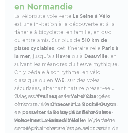
en Normandie
La véloroute voie verte
La Seine à Vélo
est une invitation à la découverte et à la
flânerie à bicyclette, en famille, en duo
ou entre amis. Sur plus de
510 km de
pistes cyclables
, cet itinéraire relie
Paris à
la mer
, jusqu’au
Havre
ou à
Deauville
, en
suivant les méandres du fleuve mythique.
On y pédale à son rythme, en vélo
classique ou en
VAE
, sur des voies
sécurisées, alternant nature préservée,
villages pittoresques et cités chargées
Dans les
Yvelines
et le
Val-d’Oise
, le
d’histoire. Avant de partir, n’oubliez pas
parcours relie
Chatou à La Roche-Guyon
,
de
en passant par
consulter la carte de la véloroute
Poissy
,
Conflans-Sainte-
voie verte La Seine à Vélo
Honorine
ou
Mantes-la-Jolie
: elle permet
. Ici, la Seine
de préparer chaque étape selon ses
se fait urbaine et majestueuse, bordée de