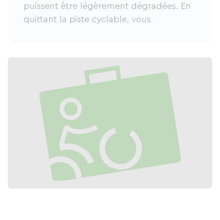
puissent être légèrement dégradées. En
quittant la piste cyclable, vous
découvrirez des vues imprenables sur
l’océan et pourrez explorer les plages
atlantiques. La route vous conduit
également vers des horizons variés, avec
la possibilité de visiter le Bassin
d'Arcachon et de vous aventurer
jusqu'au Cap Ferret. Ce tronçon propose
une belle variété de paysages, de la
réserve naturelle des prés salés à des
vues panoramiques sur le lac de
Guerlédan. Pour une expérience
complète, terminez par une soirée
romantique au coucher du soleil sur la
plage.