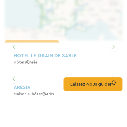
Charger la carte
HOTEL LE GRAIN DE SABLE
Hôtels
Arès
Laissez-vous guider
ARESIA
Maison D'hôtes
Arès
Maison,calme,confort,500m Plage Arès
Gîte
Arès