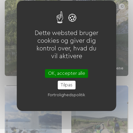
©
Dette websted bruger
cookies og giver dig
kontrol over, hvad du
vil aktivere
Grønne stier og
kanaler
Grønne stier i bjergene
OK, accepter alle
Tilpas
Fortrolighedspolitik