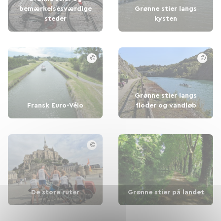
bemærkelsesværdige
Grønne stier langs
steder
kysten
©
©
Grønne stier langs
Fransk Euro-Vélo
floder og vandløb
©
De store ruter
Grønne stier på landet