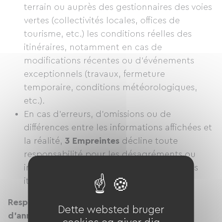
terrain ou auprès des gestionnaires des voies
vertes (collectivités locales, offices de
tourisme, etc.) les conditions réelles des
itinéraires, notamment en cas de
modifications récentes ou d’événements
exceptionnels (travaux, fermeture
temporaire, conditions météorologiques,
etc.).
En cas d'erreurs, d'omissions ou de
différences entre les informations affichées et
la réalité,
3 Empreintes
décline toute
responsabilité pour les désagréments ou
incidents survenus lors de l’utilisation des
itinéraires ou services associés.
Responsabilité en matière de services et
Dette websted bruger
d'annonces