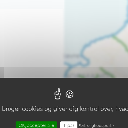
bruger cookies og giver dig kontrol over, hvad 
OK, accepter alle
Tilpas
Fortrolighedspolitik