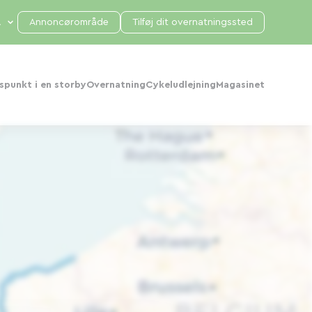
Annoncørområde
Tilføj dit overnatningssted
punkt i en storby
Overnatning
Cykeludlejning
Magasinet