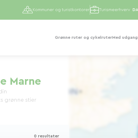
Kommuner og turistkontorer
Turismeerhverv
Grønne ruter og cykelruter
Med udgangs
te Marne
din
s grønne stier
0 resultater