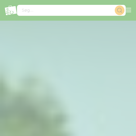
CCookie-styringspanel
Søg...