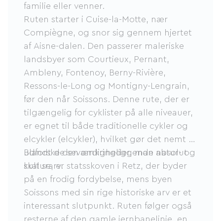
familie eller venner.
Ruten starter i Cuise-la-Motte, nær
Compiègne, og snor sig gennem hjertet
af Aisne-dalen. Den passerer maleriske
landsbyer som Courtieux, Pernant,
Ambleny, Fontenoy, Berny-Rivière,
Ressons-le-Long og Montigny-Lengrain,
før den når Soissons. Denne rute, der er
tilgængelig for cyklister på alle niveauer,
er egnet til både traditionelle cykler og
elcykler (elcykler), hvilket gør det nemt at
udforske den omkringliggende natur- og
Blandt de seværdigheder, man absolut
kulturarv.
skal se, er statsskoven i Retz, der byder
på en frodig fordybelse, mens byen
Soissons med sin rige historiske arv er et
interessant slutpunkt. Ruten følger også
resterne af den gamle jernbanelinje, en