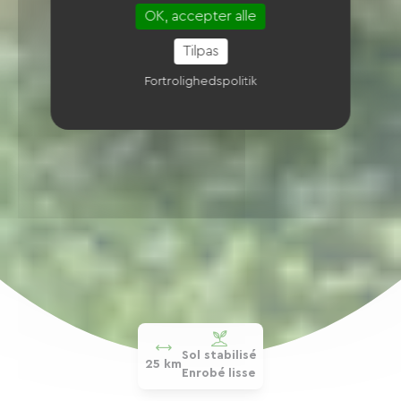
OK, accepter alle
Tilpas
Fortrolighedspolitik
Sol stabilisé
25 km
Enrobé lisse