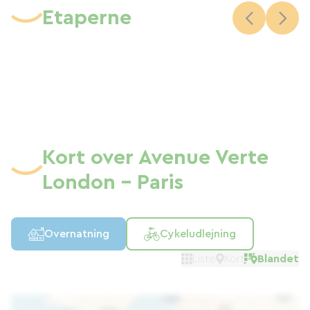
Etaperne
Kort over Avenue Verte
London - Paris
Overnatning
Cykeludlejning
Liste
Kort
Blandet