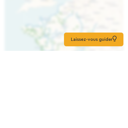
Laissez-vous guider
Indlæs kortet
ORIVAL CAMPINGPLADS ***
Camping
Grandes-Ventes