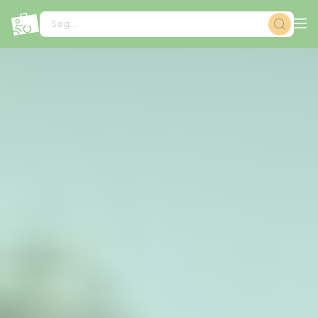
CCookie-styringspanel
Søg...