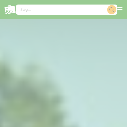
CCookie-styringspanel
Søg...