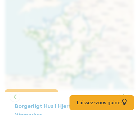
Indlæs kortet
Laissez-vous guider
Borgerligt Hus I Hjertet Af Savoyens
Vinmarker.
Gruppeindkvartering
Myans