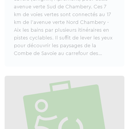
avenue verte Sud de Chambery. Ces 7
km de voies vertes sont connectés au 17
km de l'avenue verte Nord Chambery -
Aix les bains par plusieurs itinéraires en
pistes cyclables. Il suffit de lever les yeux
pour découvrir les paysages de la
Combe de Savoie au carrefour des
massifs de Chartreuse au Sud Est, des
Bauges et du Revard au Nord Ouest et
de la chaîne de Belledonne au Sud Est. Si
on considère également la Voie verte de
la Leysse et celle des Planeurs,
Chambery a constitué un réseau
d'itinéraire vélo, roller, marche ... utile et
agréable pour ses habitants et propice à
des week-end et séjours pour des