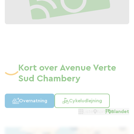
touristes. Une palette d'hébergements
(camping, hôtels, chambres d'hôtes,
gîtes et location de vacances, insolites)
sont à leur disposition pour pleinement
profiter du décor et de ces équipements.
Kort over Avenue Verte
Sud Chambery
Overnatning
Cykeludlejning
Liste
Kort
Blandet