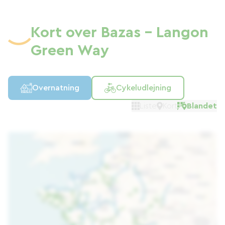
Kort over Bazas - Langon
Green Way
Overnatning
Cykeludlejning
Liste
Kort
Blandet