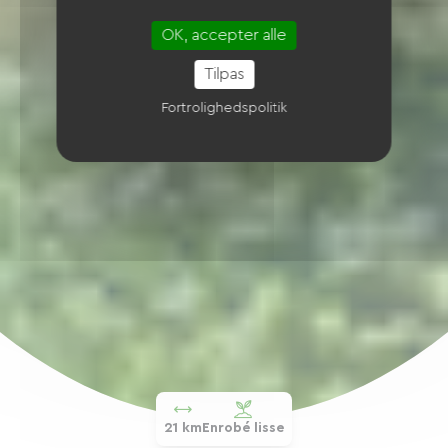
OK, accepter alle
Tilpas
Fortrolighedspolitik
21 km
Enrobé lisse