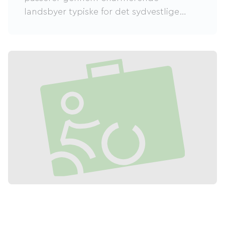
landsbyer typiske for det sydvestlige
Frankrig. Ideel til cykling, gåture eller
rulleskøjter, er denne rute tilgængelig for
alle, unge som gamle, atleter eller
afslappede klapvogne. Bilfri garanterer
den en sikker og rolig udflugt, ledsaget
af fuglesang og duften af ​​fyrretræer.
Undervejs kan du stoppe i de maleriske
landsbyer Bazas med dens berømte
katedral, eller Langon, for at nyde lokale
smagsoplevelser. En ideel grøn oase til at
genoplade og fuldt ud værdsætte
regionens skønhed!