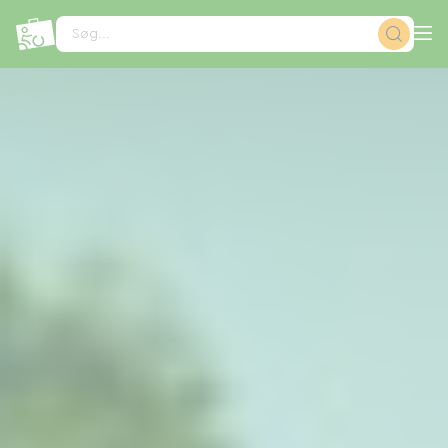
CCookie-styringspanel
Søg...