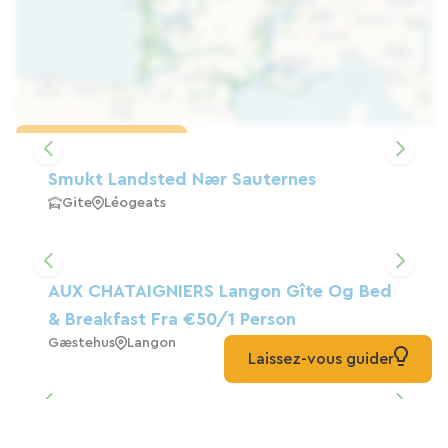
Indlæs kortet
Smukt Landsted Nær Sauternes
Gite
Léogeats
AUX CHATAIGNIERS Langon Gîte Og Bed
& Breakfast Fra €50/1 Person
Gæstehus
Langon
Laissez-vous guider
LA REMBLA Møbleret Turistindkvartering