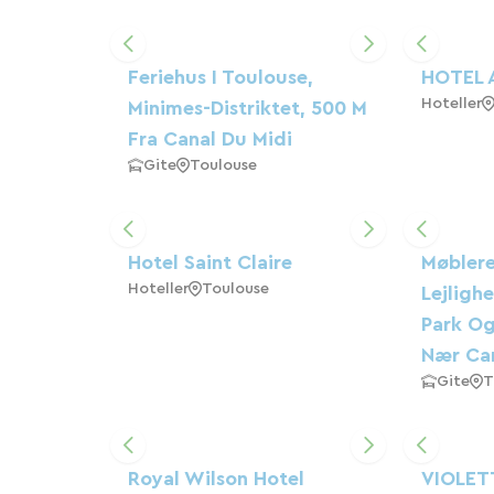
Feriehus I Toulouse,
HOTEL 
Hoteller
Minimes-Distriktet, 500 M
Fra Canal Du Midi
Gite
Toulouse
Hotel Saint Claire
Møblere
Hoteller
Toulouse
Lejligh
Park O
Nær Can
Gite
T
Royal Wilson Hotel
VIOLET