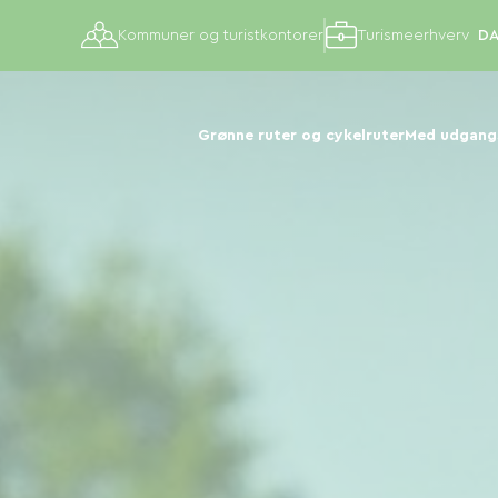
Kommuner og turistkontorer
Turismeerhverv
Grønne ruter og cykelruter
Med udgangs