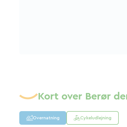
Kort over Berør de
Overnatning
Cykeludlejning