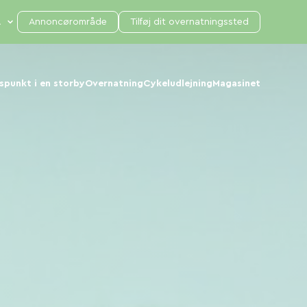
Annoncørområde
Tilføj dit overnatningssted
punkt i en storby
Overnatning
Cykeludlejning
Magasinet