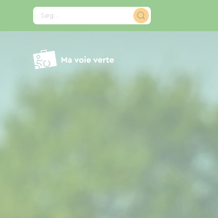
CCookie-styringspanel
Søg...