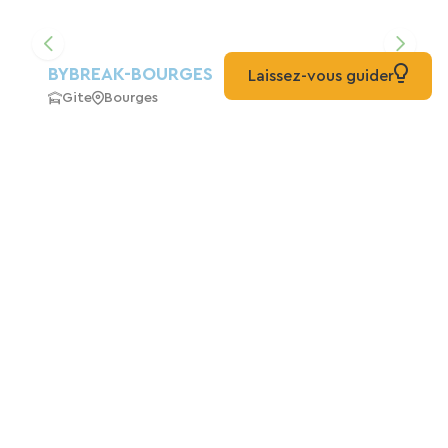
BYBREAK-BOURGES
Laissez-vous guider
Gite
Bourges
ROSEHAVEN
Gæstehus
Bourges
For at gå et skridt videre