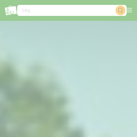
CCookie-styringspanel
Søg...