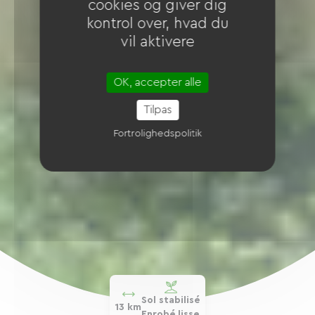
cookies og giver dig
kontrol over, hvad du
vil aktivere
OK, accepter alle
Tilpas
Fortrolighedspolitik
Sol stabilisé
13 km
Enrobé lisse