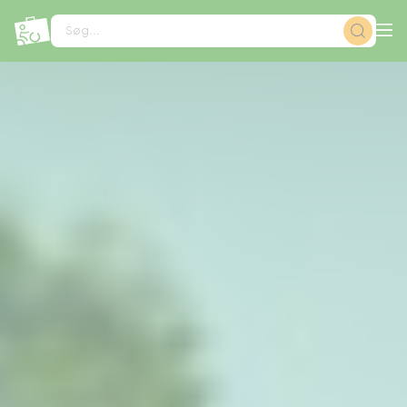
CCookie-styringspanel
Søg...