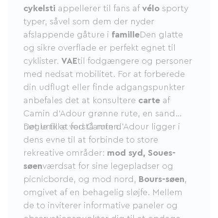
cykelsti
appellerer til fans af
vélo
sporty
typer, såvel som dem der nyder
afslappende gåture i
famille
Den glatte
og sikre overflade er perfekt egnet til
cyklister.
VAE
til fodgængere og personer
med nedsat mobilitet. For at forberede
din udflugt eller finde adgangspunkter
anbefales det at konsultere
carte
af
Camin d'Adour grønne rute, en sand
nøgle til at forstå ruten.
Det unikke ved Camin d'Adour ligger i
dens evne til at forbinde to store
rekreative områder:
mod syd, Soues-
søen
værdsat for sine legepladser og
picnicborde, og mod nord,
Bours-søen
,
omgivet af en behagelig sløjfe. Mellem
de to inviterer informative paneler og