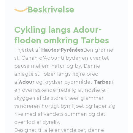
Beskrivelse
Cykling langs Adour-
floden omkring Tarbes
I hjertet af
Hautes-Pyrénées
Den grønne
sti Camin d'Adour tilbyder en uventet
pause mellem natur og by. Denne
anlagte sti løber langs højre bred
af
Adour
og krydser byområdet
Tarbes
i
en overraskende fredelig atmosfære. I
skyggen af ​​de store træer glemmer
vandreren hurtigt bymiljøet og lader sig
rive med af vandets summen og det
overflod af dyreliv.
Designet til alle anvendelser, denne