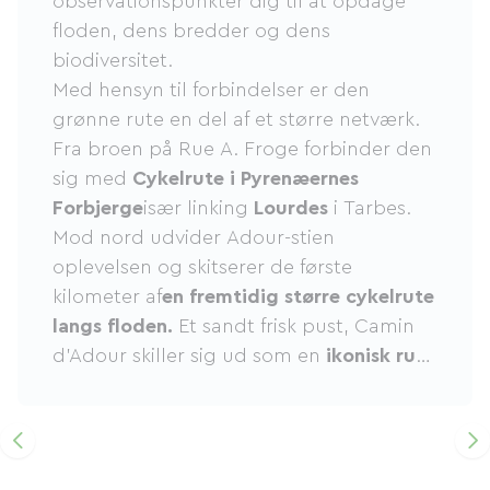
observationspunkter dig til at opdage
floden, dens bredder og dens
biodiversitet.
Med hensyn til forbindelser er den
grønne rute en del af et større netværk.
Fra broen på Rue A. Froge forbinder den
sig med
Cykelrute i Pyrenæernes
Forbjerge
især linking
Lourdes
i Tarbes.
Mod nord udvider Adour-stien
oplevelsen og skitserer de første
kilometer af
en fremtidig større cykelrute
langs floden.
Et sandt frisk pust, Camin
d'Adour skiller sig ud som en
ikonisk rute
at opdage og genopdage.