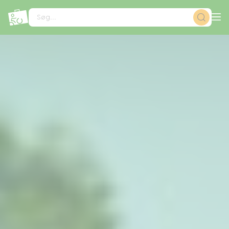
CCookie-styringspanel
Søg...