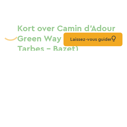
Kort over Camin d'Adour
Green Way (Soues -
Laissez-vous guider
Tarbes - Bazet)
Liste
Kort
Blandet