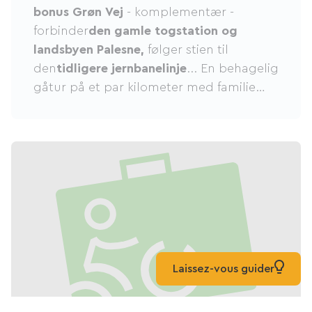
bonus Grøn Vej
- komplementær -
forbinder
den gamle togstation og
landsbyen Palesne,
følger stien til
den
tidligere jernbanelinje
... En behagelig
gåtur på et par kilometer med familie
eller venner.
Laissez-vous guider