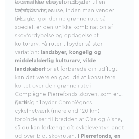
foden af ​​landsbyen indbyder til en
er smallere eller afbrudt af
forfriskende pause, inden man vender
vejkrydsninger.
tilbage.
Det, der gør denne grønne rute så
speciel, er den unikke kombination af
skovfordybelse og opdagelse af
kulturarv. Få ruter tilbyder så stor
variation:
landsbyer, kongelig og
middelalderlig kulturarv, vilde
landskaber
For at forberede din udflugt
kan det være en god idé at konsultere
kortet over den grønne rute i
Compiègne-Pierrefonds-skoven, som er
gratis.
Endelig tilbyder Compiègnes
cykelnetværk (mere end 120 km)
forbindelser til bredden af ​​Oise og Aisne,
så du kan forlænge dit cykeleventyr langt
ud over blot skovruten.
I Pierrefonds, en