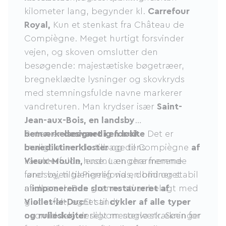
kilometer lang, begynder kl.
Carrefour
Royal,
Kun et stenkast fra Château de
Compiègne. Meget hurtigt forsvinder
vejen, og skoven omslutter den
besøgende: majestætiske bøgetræer,
bregneklædte lysninger og skovkryds
med stemningsfulde navne markerer
vandreturen. Man krydser især
Saint-
Jean-aux-Bois, en landsby
bemærkelsesværdig for sit
Ruten er
designet i en løkke
Det er
benediktinerkloster
muligt at vende tilbage til Compiègne
og dens
af
karakterfulde huse. Længere fremme
Vieux-Moulin,
endnu en charmerende
fører vejen til Pierrefonds, domineret
landsby, tilgængelig via en blid og stabil
af
nedkørsel. Den grønne sti er belagt med
imponerende slot restaureret af
Viollet-le-Duc
glat asfalt, egnet til
Et sandt
cykler af alle typer
neomiddelalderligt mesterværk. Søen for
og rulleskøjter
selvom nogle strækninger