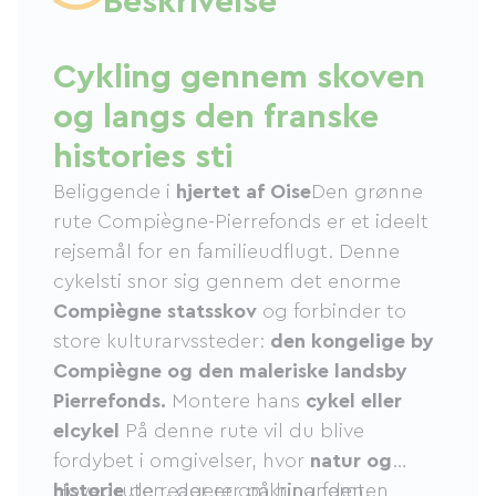
Beskrivelse
Cykling gennem skoven
og langs den franske
histories sti
Beliggende i
hjertet af Oise
Den grønne
rute Compiègne-Pierrefonds er et ideelt
rejsemål for en familieudflugt. Denne
cykelsti snor sig gennem det enorme
Compiègne statsskov
og forbinder to
store kulturarvssteder:
den kongelige by
Compiègne og den maleriske landsby
Pierrefonds.
Montere hans
cykel eller
elcykel
På denne rute vil du blive
fordybet i omgivelser, hvor
natur og
historie
Hovedruten, der er omkring femten
de reagerer på hinanden.