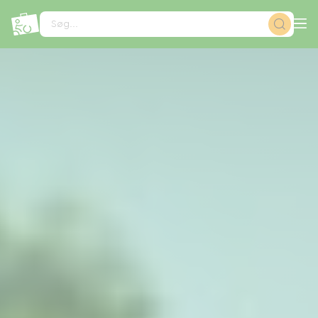
CCookie-styringspanel
Søg...