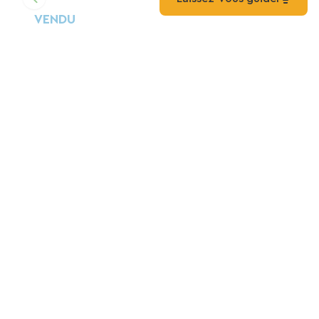
VENDU
Gite
Lit-Et-Mixe
Stille Ferie
Gite
Vielle-Saint-Girons
Bølgernes Hus
Gite
Vielle-Saint-Girons
PIOU DE PELLE CAMPINGPLADS
Camping
Saint-Julien-En-Born