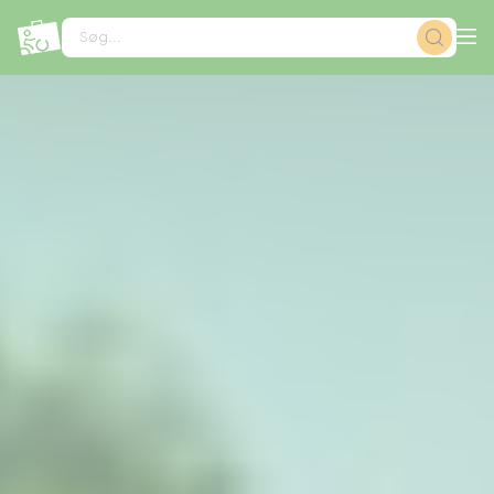
CCookie-styringspanel
Søg...