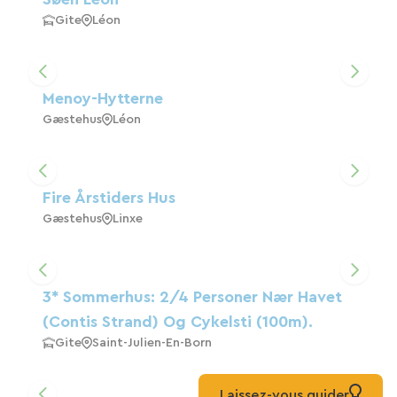
Gite
Léon
Menoy-Hytterne
Gæstehus
Léon
Fire Årstiders Hus
Gæstehus
Linxe
3* Sommerhus: 2/4 Personer Nær Havet
(Contis Strand) Og Cykelsti (100m).
Gite
Saint-Julien-En-Born
Laissez-vous guider