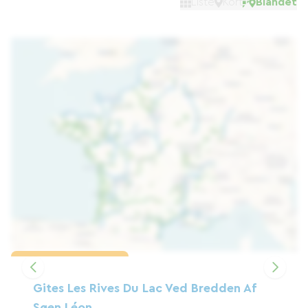
Liste
Kort
Blandet
Indlæs kortet
Gites Les Rives Du Lac Ved Bredden Af ​​
Søen Léon