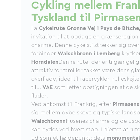
Cykling mellem Fran
Tyskland til Pirmase
La
Cykelrute Grønne Vej i Pays de Bitche,
invitation til at opdage en grænseregio
charme. Denne cykelsti strækker sig over
forbinder
Walschbronn i Lemberg
krydse
Horndalen
Denne rute, der er tilgængelig f
attraktiv for familier takket være dens gla
overflade, ideel til racercykler, rulleskøj
til...
VAE
som letter opstigningen af ​​de s
flader.
Ved ankomst til Frankrig, efter
Pirmasens
sig mellem dybe skove og typiske landsb
Walschbronn
Husenes charme og de uspo
kan nydes ved hvert stop. I hjertet af rut
ud som et højdepunkt: dets
monumental 