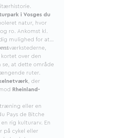
itærhistorie.
turpark i Vosges du
poleret natur, hvor
og ro. Ankomst kl.
dig mulighed for at
unstværkstederne,
dens
 kortet over den
 se, at dette område
hængende ruter.
kelnetværk
, der
r mod
Rheinland-
træning eller en
du Pays de Bitche
en rig kulturarv. En
 på cykel eller