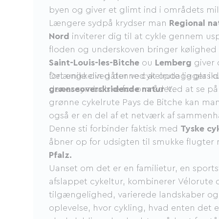
byen og giver et glimt ind i områdets mil
Længere sydpå krydser man
Regional na
Nord
inviterer dig til at cykle gennem us
floden og underskoven bringer kølighed 
Saint-Louis-les-Bitche
ou
Lemberg
giver 
forlænge din gåtur ved at opdage glask
Det unikke ved denne cykelrute ligger i 
der er symbolske for området.
grænseoverskridende natur
Ved at se på
grønne cykelrute Pays de Bitche kan man
også er en del af et netværk af sammen
Denne sti forbinder faktisk med
Tyske cy
åbner op for udsigten til smukke flugte
Pfalz.
Uanset om det er en familietur, en sports
afslappet cykeltur, kombinerer Vélorute 
tilgængelighed, varierede landskaber og 
oplevelse, hvor cykling, hvad enten det er