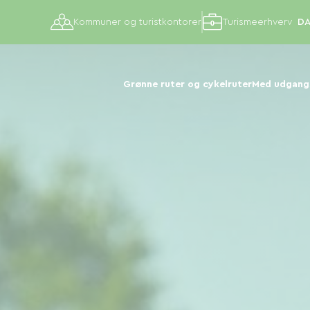
Kommuner og turistkontorer
Turismeerhverv
Grønne ruter og cykelruter
Med udgangs