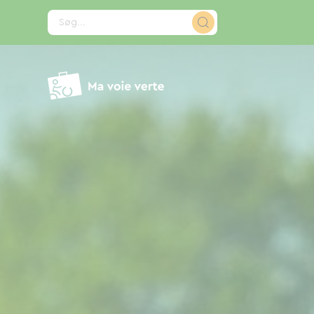
CCookie-styringspanel
Søg...