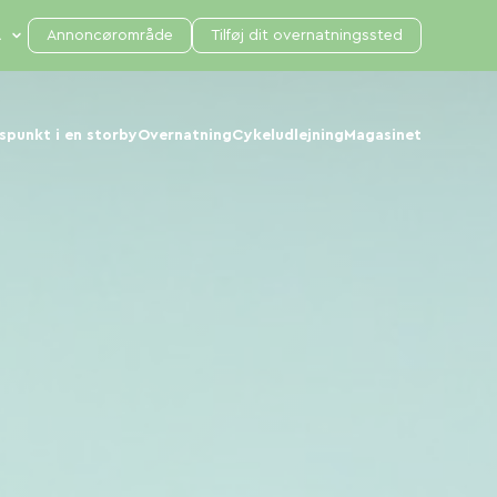
Annoncørområde
Tilføj dit overnatningssted
punkt i en storby
Overnatning
Cykeludlejning
Magasinet