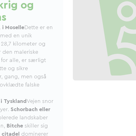
krig og
ns
 i Moselle
Dette er en
n med en unik
 28,7 kilometer og
r den maleriske
or alle, er særligt
tte og sikre
ter, gang, men også
kovklædte falske
 i Tyskland
Vejen snor
yer.
Schorbach eller
lerede landskaber
en,
Bitche
skiller sig
citadel
dominerer