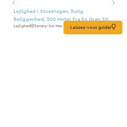
Indlæs kortet
Lejlighed I Stueetagen, Rolig
Beliggenhed, 500 Meter Fra En Grøn Sti.
Lejlighed
Sanary-Sur-Mer
Laissez-vous guider
En Charmerende Oase Mellem Hav Og
Bjerge, En Frodig Oase I Hjertet Af
Toulon
Gæstehus
Toulon
Toværelses Lejlighed I Et Renoveret
Gammelt Bondehus
Gite
Sanary-Sur-Mer