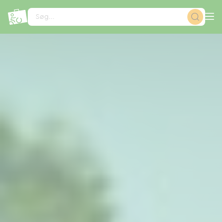
CCookie-styringspanel
Søg...