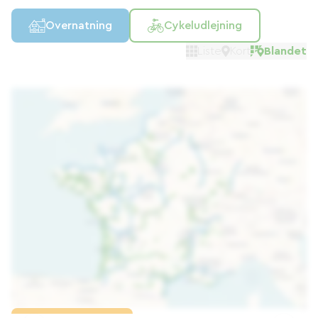
Overnatning
Cykeludlejning
Liste
Kort
Blandet