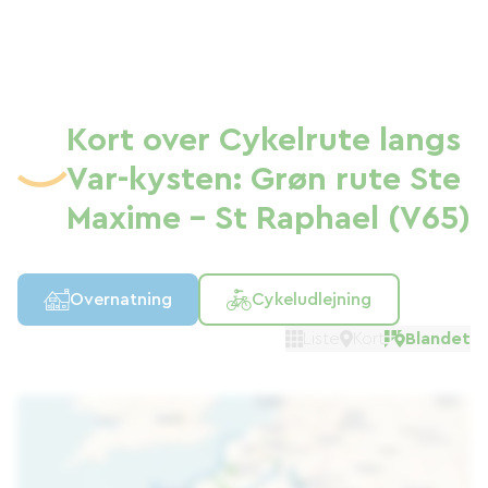
Kort over Cykelrute langs
Var-kysten: Grøn rute Ste
Maxime - St Raphael (V65)
Overnatning
Cykeludlejning
Liste
Kort
Blandet