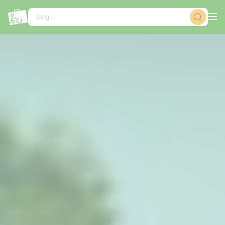
CCookie-styringspanel
Søg...