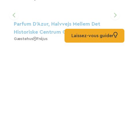
Parfum D'Azur, Halvvejs Mellem Det
Historiske Centrum Og Stranden
Laissez-vous guider
Gæstehus
Fréjus
Villa Les Hesperides
Gite
Grimaud
Studiolejlighed I Provencalsk Bondegård,
7 Km Fra St Tropez, 1 Km Fra Den Grønne
Sti
Gæstehus
Grimaud