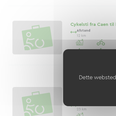
Cykelsti fra Caen til
Afstand
12 km
6
5
overnatningssteder
cykeludlejere
Dette websted 
The Vélormaritime: 
Ouistreham Green R
4)
Afstand
23 km