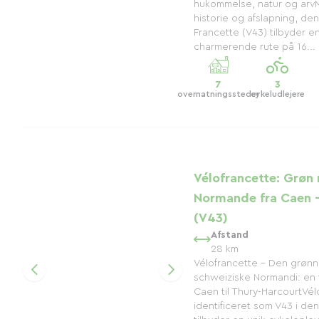
hukommelse, natur og arvM
historie og afslapning, den
Francette (V43) tilbyder e
charmerende rute på 16...
7
3
overnatningssteder
cykeludlejere
Vélofrancette: Grøn 
Normande fra Caen 
(V43)
Afstand
28 km
Vélofrancette – Den grønne
schweiziske Normandi: en f
Caen til Thury-HarcourtVél
identificeret som V43 i den