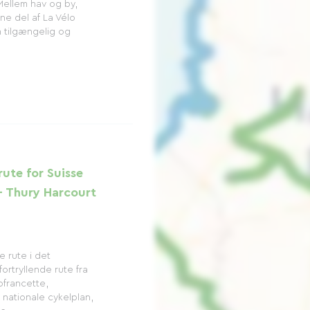
ellem hav og by,
ne del af La Vélo
n tilgængelig og
rute for Suisse
- Thury Harcourt
 rute i det
ortryllende rute fra
ofrancette,
 nationale cykelplan,