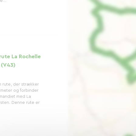
e...
rute La Rochelle
 (V43)
 rute, der strækker
ometer og forbinder
rmandiet med La
ysten. Denne rute er