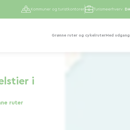
Kommuner og turistkontorer
Turismeerhverv
Grønne ruter og cykelruter
Med udgangs
lstier i
ne ruter