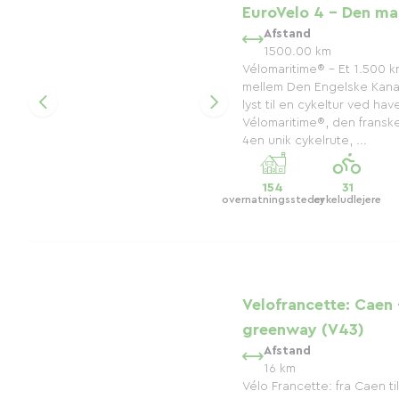
EuroVelo 4 - Den ma
Afstand
1500.00 km
Vélomaritime® – Et 1.500 k
mellem Den Engelske Kana
lyst til en cykeltur ved hav
Vélomaritime®, den franske
4en unik cykelrute, ...
154
31
overnatningssteder
cykeludlejere
Velofrancette: Caen
greenway (V43)
Afstand
16 km
Vélo Francette: fra Caen t