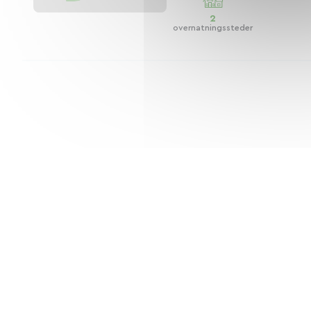
2
overnatningssteder