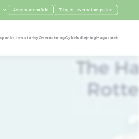
Annoncørområde
Tilføj dit overnatningssted
punkt i en storby
Overnatning
Cykeludlejning
Magasinet