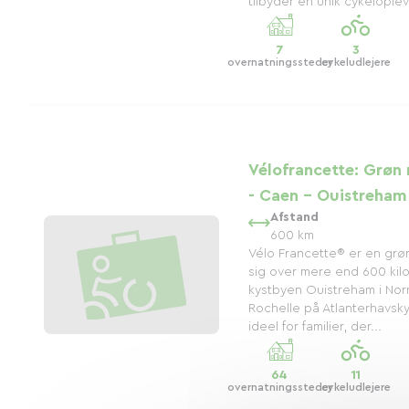
tilbyder en unik cykeloplev
7
3
overnatningssteder
cykeludlejere
Vélofrancette: Grøn 
- Caen - Ouistreham
Afstand
600 km
Vélo Francette® er en grøn
sig over mere end 600 kil
kystbyen Ouistreham i No
Rochelle på Atlanterhavsk
ideel for familier, der...
64
11
overnatningssteder
cykeludlejere