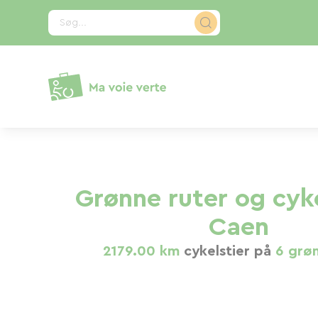
CCookie-styringspanel
Søg...
Grønne ruter og cyke
Caen
2179.00 km
cykelstier på
6 grøn