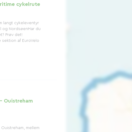
ritime cykelrute
m langt cykeleventyr
l og NordsøenHar du
et? Prøv det!
 sektion af EuroVelo
 - Ouistreham
il Ouistreham, mellem