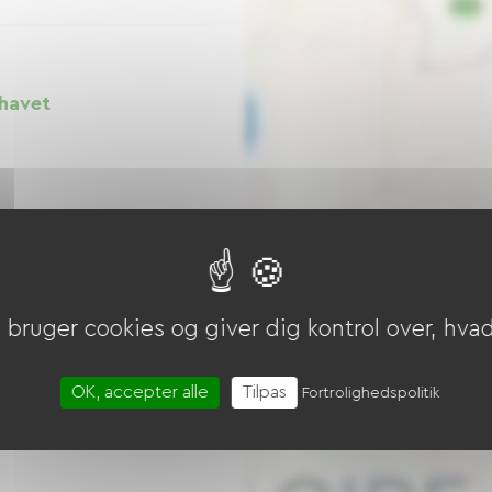
 havet
bruger cookies og giver dig kontrol over, hvad 
Cabourg -
oute (EuroVelo
OK, accepter alle
Tilpas
Fortrolighedspolitik