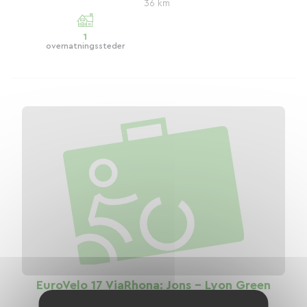
36 km
1
overnatningssteder
EuroVelo 17 ViaRhona: Jons - Lyon Green
Route