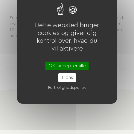
Afstand
27 km
EuroVelo 17 – ViaRhôna: Grøn rute fra Jons til Lyon, en blid
krydsning mellem natur og byTrin Jons – Lyon afEuroVelo
Dette websted bruger
17 – ViaRhôna Det er en sand forbindelse mellem de store
cookies og giver dig
naturområder i Lyon-region...
kontrol over, hvad du
vil aktivere
2
overnatningssteder
OK, accepter alle
Tilpas
Fortrolighedspolitik