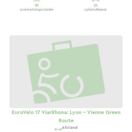
91
21
overnatningssteder
cykeludlejere
EuroVelo 17 ViarRhona: Lyon - Vienne Green
Route
Afstand