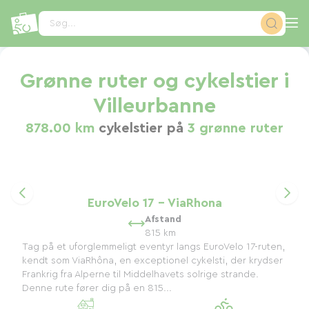
CCookie-styringspanel
Søg...
Grønne ruter og cykelstier i
Villeurbanne
878.00 km
cykelstier på
3 grønne ruter
EuroVelo 17 - ViaRhona
Afstand
815 km
Tag på et uforglemmeligt eventyr langs EuroVelo 17-ruten,
kendt som ViaRhôna, en exceptionel cykelsti, der krydser
Frankrig fra Alperne til Middelhavets solrige strande.
Denne rute fører dig på en 815...