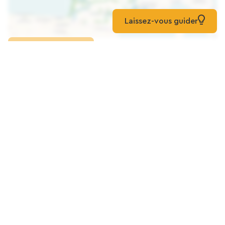
Laissez-vous guider
Indlæs kortet
For at gå et skridt videre
Regioner, som den grønne rute krydser
Ile de France
Hauts-de-France
Alle regioner