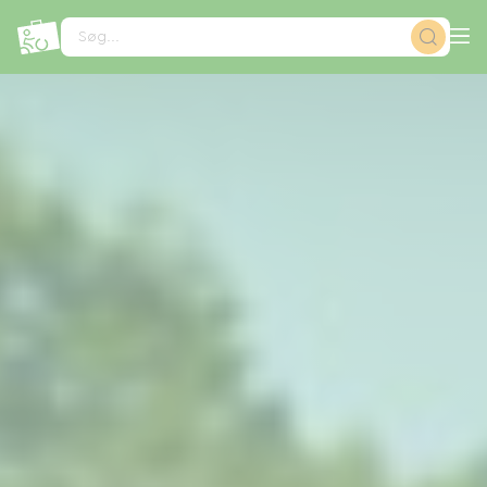
CCookie-styringspanel
Søg...