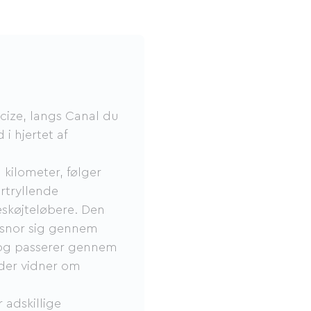
cize, langs Canal du
 i hjertet af
 kilometer, følger
rtryllende
leskøjteløbere. Den
e snor sig gennem
og passerer gennem
 der vidner om
 adskillige