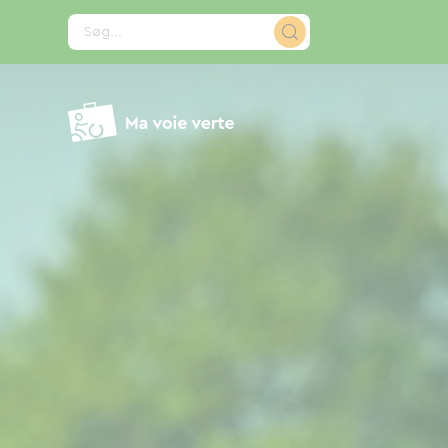
CCookie-styringspanel
Søg...