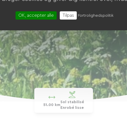
OK, accepter alle
Tilpas
Fortrolighedspolitik
Sol stabilisé
51.00 km
Enrobé lisse