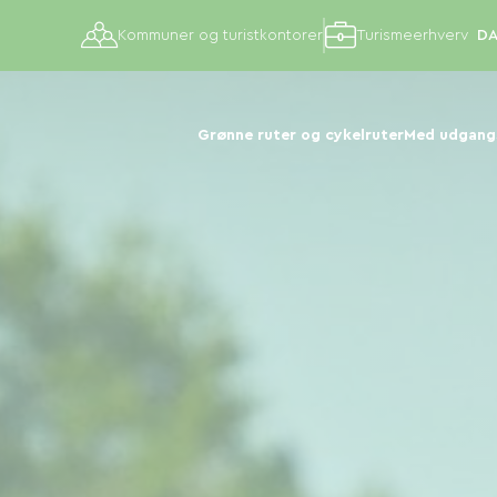
Kommuner og turistkontorer
Turismeerhverv
Grønne ruter og cykelruter
Med udgangs