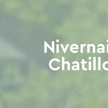
Niverna
Chatill