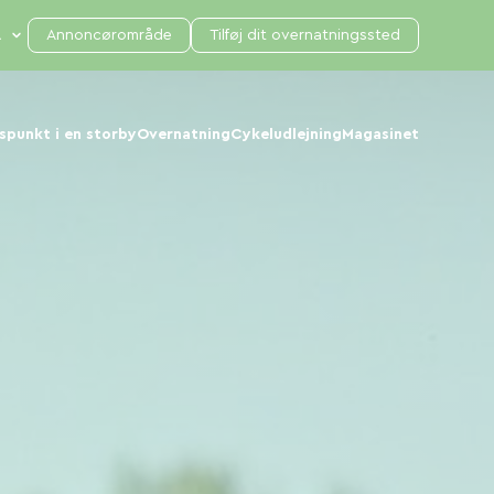
Annoncørområde
Tilføj dit overnatningssted
punkt i en storby
Overnatning
Cykeludlejning
Magasinet