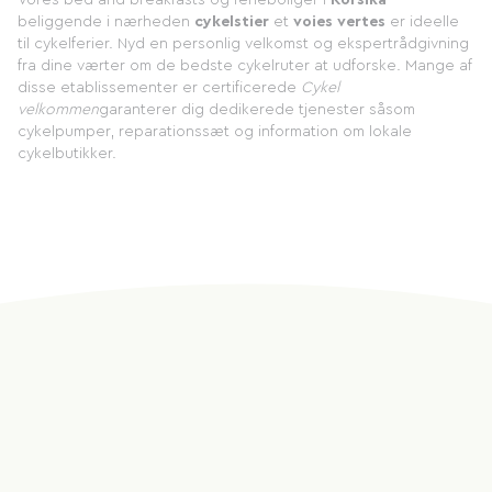
Vores bed and breakfasts og ferieboliger i
Korsika
beliggende i nærheden
cykelstier
et
voies vertes
er ideelle
til cykelferier. Nyd en personlig velkomst og ekspertrådgivning
fra dine værter om de bedste cykelruter at udforske. Mange af
disse etablissementer er certificerede
Cykel
velkommen
garanterer dig dedikerede tjenester såsom
cykelpumper, reparationssæt og information om lokale
cykelbutikker.