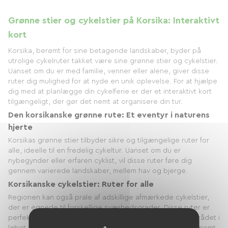
Grønne stier og cykelstier på Korsika: Interaktivt
kort
Korsika, berømt for sine betagende landskaber, byder på
utrolige cykelruter takket være sine grønne stier og cykelstier.
Uanset om du er med familie, venner eller alene, giver disse
ruter dig mulighed for at nyde en unik oplevelse. For at hjælpe
dig med at planlægge din cykelferie er der et interaktivt kort
tilgængeligt, der gør det nemt at organisere din tur.
Den korsikanske grønne rute: Et eventyr i naturens
hjerte
Korsikas grønne stier tilbyder sikre og tilgængelige ruter for
alle, ideelle til en fredelig cykeltur. Uanset om du er
nybegynder eller erfaren cyklist, vil disse ruter føre dig
gennem varierede landskaber, mellem hav og bjerge.
Korsikanske cykelstier: Ruter for alle
Regionen kan også prale af adskillige afmærkede cykelstier,
der er egnede til forskellige sværhedsgrader. Disse ruter er
perfekte for cykelentusiaster, der ønsker at udforske området i