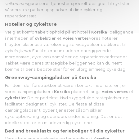
velkommen
garanterer tjenester specielt designet til cyklister,
såsom sikre parkeringspladser til dine cykler og
reparationssæt.
Hoteller og cykelture
Vælg et komfortabelt ophold på et hotel i
Korsika
, beliggende
i nærheden af
cykelstier
et
voies vertes
Vores hoteller
tilbyder luksuriøse værelser og serviceydelser dedikeret til
cykelrejsende
Faciliteterne inkluderer energigivende
morgenmad, cykelvaskeområder og reparationsværksteder.
Takket være deres strategiske beliggenhed kan du nemt
komme til øens bedste stier for en uforglemmelig cykeldag.
Greenway-campingpladser på Korsika
For dem, der foretrækker at være i kontakt med naturen, er
vores campingpladser i
Korsika
placeret langs
voies vertes
et
cykelstier
De er perfekte. Nyd skyggefulde rastepladser og
faciliteter designet til cyklister. De fleste af disse
campingpladser tilbyder tjenester såsom sikker
cykelopbevaring og udendørs underholdning. Det er det
ideelle sted for en mindeværdig cykelferie.
Bed and breakfasts og ferieboliger til din cykeltur