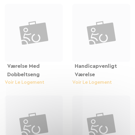
haverne og den indre gårdhave for at få lidt frisk
luft, tilberede måltider i det fælles køkken eller
slappe af i loungerne. Vandrerhjemmets
restaurant tilbyder hjemmelavede måltider i en
venlig atmosfære. Vi tilbyder også morgenmad
og aftensmad efter anmodning.
Værelse Med
Handicapvenligt
Dobbeltseng
Værelse
Voir Le Logement
Voir Le Logement