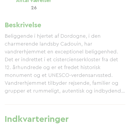
Antal værelser
26
Beskrivelse
Beliggende i hjertet af Dordogne, i den
charmerende landsby Cadouin, har
vandrerhjemmet en exceptionel beliggenhed.
Det er indrettet i et cistercienserkloster fra det
12. århundrede og er et fredet historisk
monument og et UNESCO-verdensarvssted.
Vandrerhjemmet tilbyder rejsende, familier og
grupper et rummeligt, autentisk og indbydende
miljø, tæt på Périgord-regionens vidundere.
Værelserne har udsigt over klosteret, den indre
gårdhave eller landsbytorvet og har eget
Indkvarteringer
badeværelse og varme. Gæsterne kan frit nyde