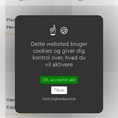
Plads Til 3 Til 6
10-Sengs Sovesal
Personer
Voir Le Logement
Voir Le Logement
Dette websted bruger
cookies og giver dig
kontrol over, hvad du
vil aktivere
OK, accepter alle
Tilpas
Fortrolighedspolitik
Værelse Med
Køjesenge
Voir Le Logement