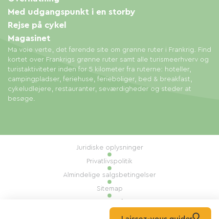
Med udgangspunkt i en storby
Rejse på cykel
Magasinet
Ma voie verte, det førende site om grønne ruter i Frankrig. Find
kortet over Frankrigs grønne ruter samt alle turismeerhverv og
turistaktiviteter inden for 5 kilometer fra ruterne: hoteller,
campingpladser, feriehuse, ferieboliger, bed & breakfast,
cykeludlejere, restauranter, seværdigheder og steder at
besøge.
Juridiske oplysninger
Privatlivspolitik
Almindelige salgsbetingelser
Sitemap
Administration af cookies
Udført af: Mill, Privas